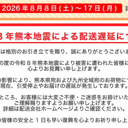
注文
お支
て
納期
つい
よく
商品
会社