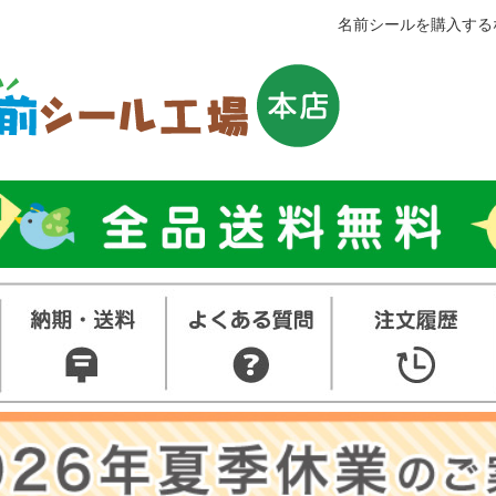
名前シールを購入する
トップ
お名
シー
お買
得セ
ト
その