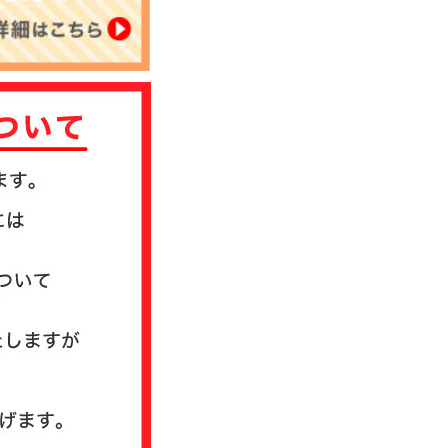
履歴
払いについ
・発送方法に
て
ある質問
ガイド
概要