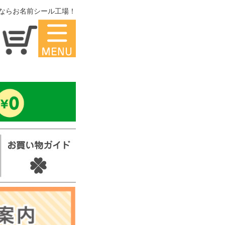
ならお名前シール工場！
マイページ
アイロ
前
ンシー
ル
ル
い
スタン
ッ
プ
他