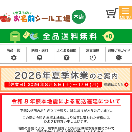
マイ
トッ
ペー
プ
ジ
アイ
お名
ロン
前シ
シー
ール
ル
お買
い得
スタ
セッ
ンプ
ト
その
他