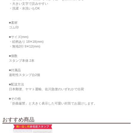
・大きい文字で読みやすい
・洗濯・水洗いもOK
■素材
ゴム印
■サイズ(mm)
・絵柄あり 18✕18(mm)
・無地2行 9✕12(mm)
■個数
スタンプ本体 2本
■付属品
速乾性スタンプ台2個
■配送方法
日本郵便、ヤマト運輸、佐川急便のいずれかで出荷
■その他
「折曲厳禁」と大きく表示した可愛い封筒でお届けします。
おすすめ商品