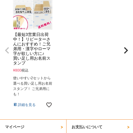
【最短3営業日出荷
中！】リピーターさ
んにおすすめ！ご兄
弟用・漢字やローマ
字が欲しい方に♪
買い足し用お名前ス
タンプ
¥
800
税込
使いやすい2セットから
選べる買い足し用お名前
スタンプ！ ご兄弟用に
も！
詳細を見る
マイページ
お支払いについて