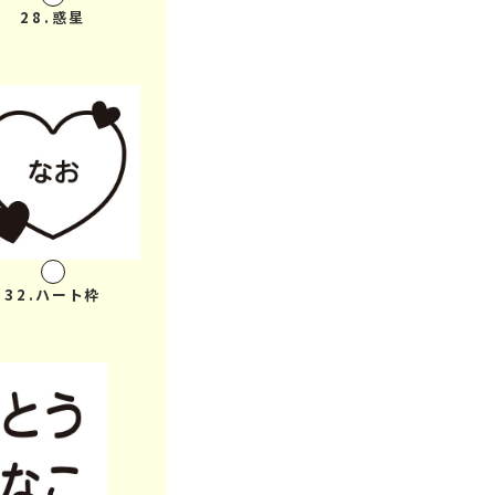
28.惑星
32.ハート枠