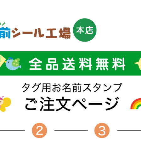
トップ
お名前
ール
お買い
セット
その他