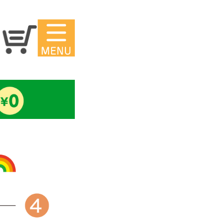
マイペー
ジ
シ
アイロンシ
ール
得
スタンプ