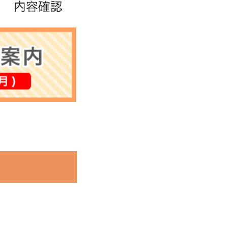
歴
いについて
送方法について
質問
ド
要