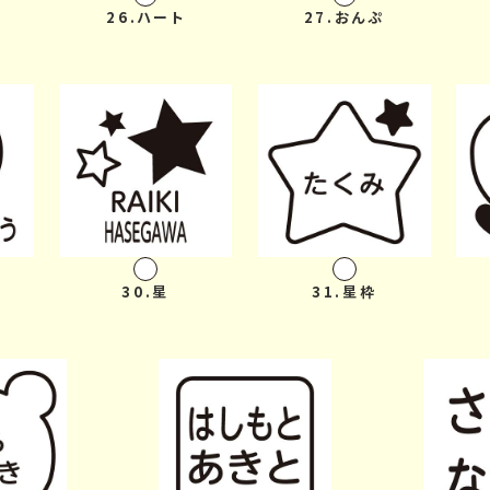
26.ハート
27.おんぷ
30.星
31.星枠