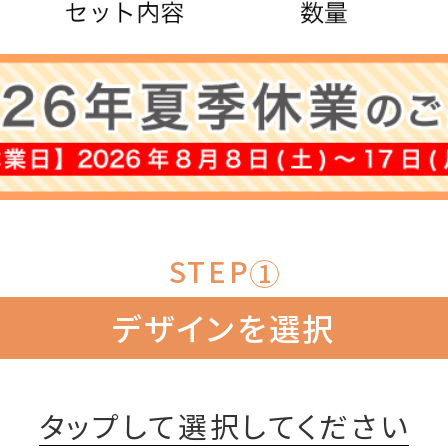
注文履
お支払
納期・発
STEP
よくある
1
デザインを選択
商品ガイ
会社概
タップして選択してください