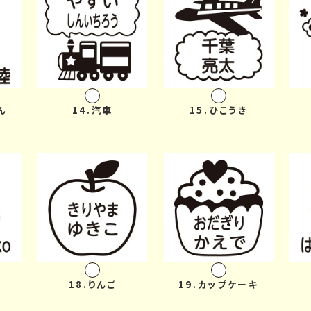
ん
14.汽車
15.ひこうき
ぼ
18.りんご
19.カップケーキ