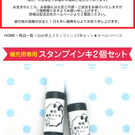
注文履歴
お支払いについ
て
HOME
商品一覧
詰め替えスタンプインク2本セット★オールパーパス
納期・発送方法
について
よくある質問
商品ガイド
会社概要