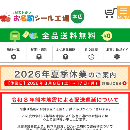
マイ
トッ
ペー
プ
ジ
アイ
お名
ロン
前シ
シー
ール
ル
お買
い得
スタ
セッ
ンプ
ト
その
他