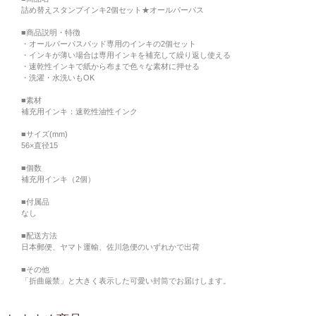
詰め替えスタンプインキ2個セット★オールパーパス
■商品説明・特徴
・オールパーパスパッド専用のインキの2個セット
・インキが薄い場合は専用インキを補充して繰り返し使える
・速乾性インキで紙から布まで色々な素材に押せる
・洗濯・水洗いもOK
■素材
補充用インキ：速乾性油性インク
■サイズ(mm)
56×直径15
■個数
補充用インキ（2個）
■付属品
なし
■配送方法
日本郵便、ヤマト運輸、佐川急便のいずれかで出荷
■その他
「折曲厳禁」と大きく表示した可愛い封筒でお届けします。