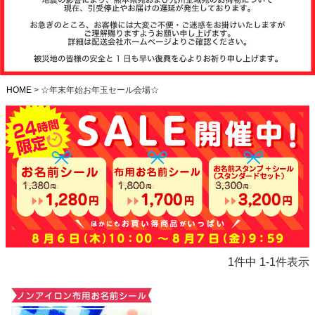
注文履歴
お支払いに
ついて
HOME
☆年末年始お年玉セール会場☆
納期・発送
方法につい
て
よくある質
問
商品ガイド
1
件中
1
-
1
件表示
会社概要