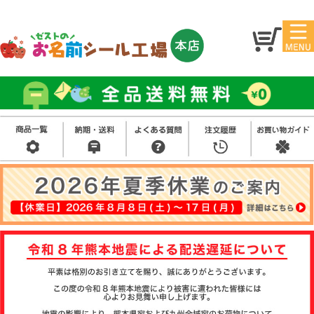
マイ
トッ
ペー
プ
ジ
お
名
アイ
前
ロン
シ
シー
ー
ル
お買
ス
ル
い得
タ
セッ
ン
ト
プ
そ
の
他