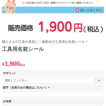
職人さんの工具や道具に！超耐水の工具用お名前シール！
工具用名前シール
1,900
¥
税込
デザイン
(
必
須
苗字（名前のみの場合はこちらへ）
)
(
必
お名前
須
)