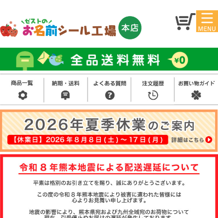
マイ
トッ
ペー
プ
ジ
アイ
お名
ロン
前シ
シー
ール
ル
お買
い得
スタ
セッ
ンプ
ト
その
他