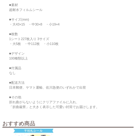
■素材
超耐水フィルムシール
■サイズ(mm)
・大43×15 ・中30×8 ・小19×4
■枚数
1シート227枚入り 3サイズ
・大5枚 ・中112枚 ・小110枚
■デザイン
100種類以上
■付属品
なし
■配送方法
日本郵便、ヤマト運輸、佐川急便のいずれかで出荷
■その他
折れ曲がらないようにクリアファイルに入れ、
「折曲厳禁」と大きく表示した可愛い封筒でお届けします。
おすすめ商品