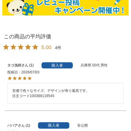
5.00
4
購入者
タコ漁師
1
兵庫県
50代
男性
投稿日
2026/07/03
安価で色々なサイズ、デザインが有り最高です。

注文コード100388119545
購入者
ババア
1
非公開