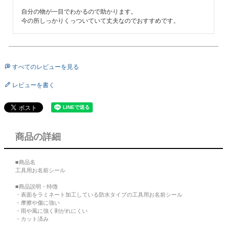
自分の物が一目でわかるので助かります。

今の所しっかりくっついていて丈夫なのでおすすめです。
すべてのレビューを見る
レビューを書く
商品の詳細
■商品名
工具用お名前シール
■商品説明・特徴
・表面をラミネート加工している防水タイプの工具用お名前シール
・摩擦や傷に強い
・雨や風に強く剥がれにくい
・カット済み