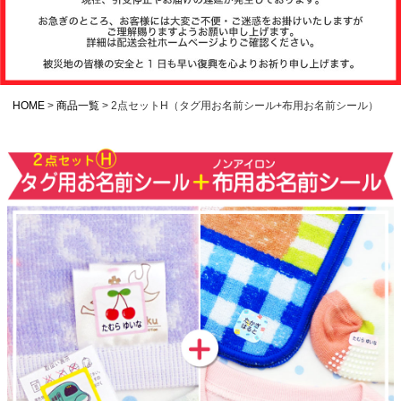
注文履歴
お支払いについ
て
HOME
商品一覧
2点セットH（タグ用お名前シール+布用お名前シール）
納期・発送方法
について
よくある質問
商品ガイド
会社概要