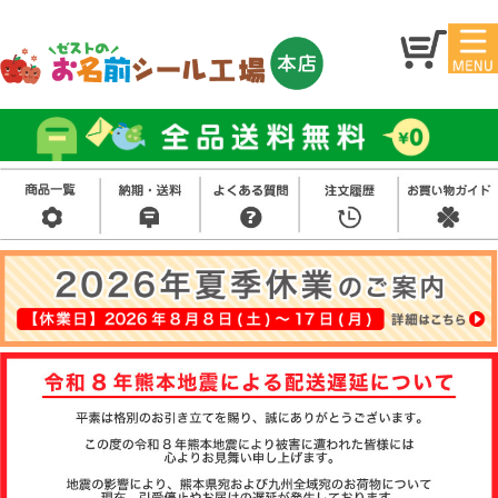
マイ
トッ
ペー
プ
ジ
アイ
お名
ロン
前シ
シー
ール
ル
お買
い得
スタ
セッ
ンプ
ト
その
他