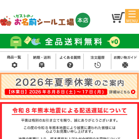
マイ
トッ
ペー
プ
ジ
お
名
アイ
前
ロン
シ
シー
ー
ル
お買
ス
ル
い得
タ
セッ
ン
ト
プ
そ
の
他