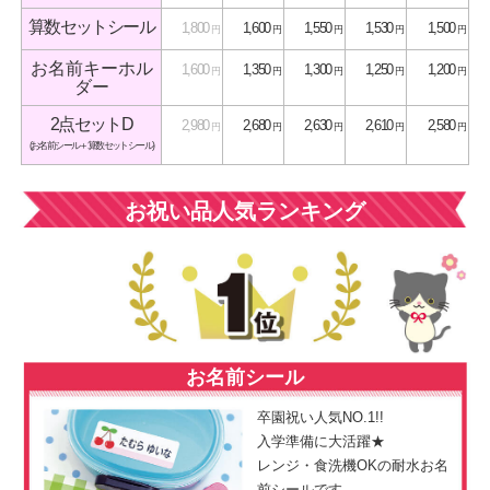
算数セットシール
1,800
1,600
1,550
1,530
1,500
円
円
円
円
円
お名前キーホル
1,600
1,350
1,300
1,250
1,200
円
円
円
円
円
ダー
2点セットD
2,980
2,680
2,630
2,610
2,580
円
円
円
円
円
(お名前シール＋算数セットシール)
お祝い品人気ランキング
お名前シール
卒園祝い人気NO.1!!
入学準備に大活躍★
レンジ・
食洗機OKの
耐水お名
前シールです。