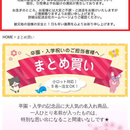
注文履歴
お支払いに
ついて
HOME
まとめ買い
納期・発送
方法につい
て
よくある質
問
商品ガイド
卒園・入学の記念品に大人気の名入れ商品。
一人ひとり名前が入ったものは、
会社概要
特別な思い出になること間違いなしです★