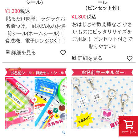
シール）
ール
（ピンセット付）
¥
1,380
税込
¥
1,800
税込
貼るだけ簡単、ラクラクお
おはじきや数え棒など 小さ
名前つけ。 耐水防水のお名
いものにピッタリサイズを
前シール(ネームシール)！
ご用意！ ピンセット付きで
食洗機、電子レンジOK！！
貼りやすい♪
詳細を見る
詳細を見る
カートへ