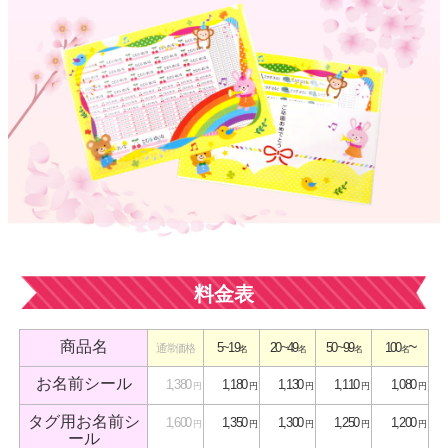
お問い合わ
せ
お客様への
お知らせ
会員登録
料金表
商品名
~
5~19
20~49
50~99
100
通常価格
名
名
名
名
お名前シール
1,380
1,180
1,130
1,110
1,080
円
円
円
円
円
タグ用お名前シ
1,600
1,350
1,300
1,250
1,200
円
円
円
円
円
ール