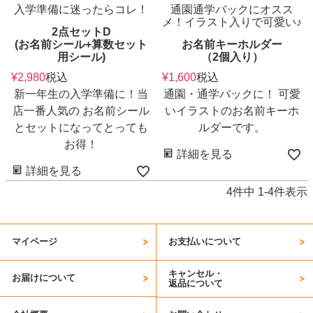
入学準備に迷ったらコレ！
通園通学バックにオスス
メ！イラスト入りで可愛い♪
2点セットD
(お名前シール+算数セット
お名前キーホルダー
用シール)
（2個入り）
¥
2,980
税込
¥
1,600
税込
新一年生の入学準備に！当
通園・通学バックに！ 可愛
店一番人気の お名前シール
いイラストのお名前キーホ
とセットになってとっても
ルダーです。
お得！
詳細を見る
詳細を見る
4
件中
1
-
4
件表示
マイページ
お支払いについて
キャンセル・
お届けについて
返品について