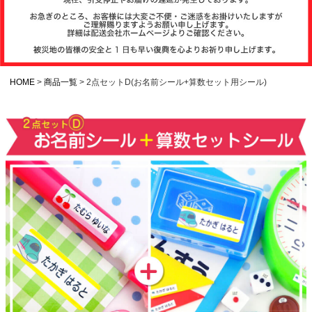
注文履歴
お支払いについ
て
HOME
商品一覧
2点セットD(お名前シール+算数セット用シール)
納期・発送方法
について
よくある質問
商品ガイド
会社概要