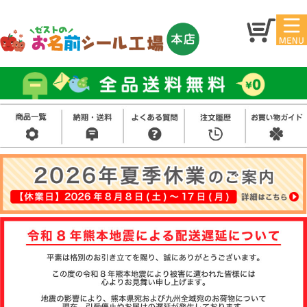
マイ
トッ
ペー
プ
ジ
アイ
お名
ロン
前シ
シー
ール
ル
お買
い得
スタ
セッ
ンプ
ト
その
他