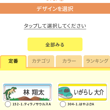
デザインを選択
注文履歴
タップして選択してください
お支払いにつ
いて
納期・発送方法
全部みる
について
よくある質問
商品ガイド
会社概要
152-1.ティラノサウルスA
304-1.はやぶさA