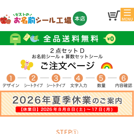
マイペ
トップ
ージ
アイ
お名
ロン
前シ
シー
ール
ル
お買
い得
スタ
セッ
ンプ
ト
その
他
STEP
1