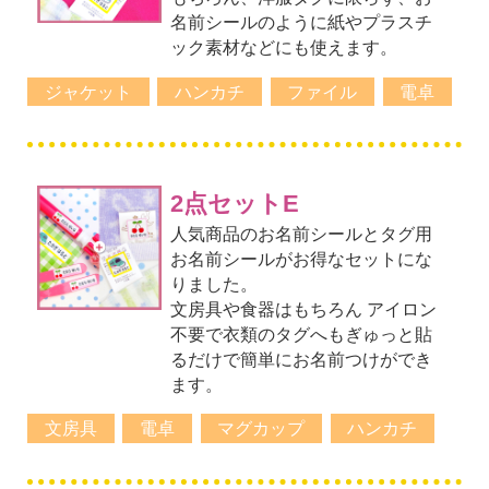
名前シールのように紙やプラスチ
ック素材などにも使えます。
ジャケット
ハンカチ
ファイル
電卓
2点セットE
人気商品のお名前シールとタグ用
お名前シールがお得なセットにな
りました。
文房具や食器はもちろん アイロン
不要で衣類のタグへもぎゅっと貼
るだけで簡単にお名前つけができ
ます。
文房具
電卓
マグカップ
ハンカチ