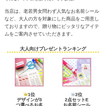
お問い合わ
せ
当店は、老若男女問わず人気なお名前シール
お客様への
など、大人の方を対象にした商品をご用意し
お知らせ
ておりますので、贈り物にピッタリなアイテ
ムをご案内させていただきます。
会員登録
大人向けプレゼントランキング
1位
2位
デザインが3
2点セットE
つ選べるお名
お名前シール