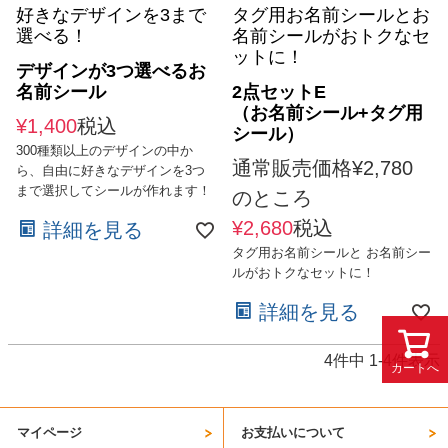
好きなデザインを3まで
タグ用お名前シールとお
選べる！
名前シールがおトクなセ
ットに！
デザインが3つ選べるお
名前シール
2点セットE
（お名前シール+タグ用
¥
1,400
税込
シール）
300種類以上のデザインの中か
通常販売価格
¥
2,780
ら、自由に好きなデザインを3つ
まで選択してシールが作れます！
のところ
¥
2,680
税込
詳細を見る
タグ用お名前シールと お名前シー
ルがおトクなセットに！
詳細を見る
4
件中
1
-
4
件表示
カートへ
マイページ
お支払いについて