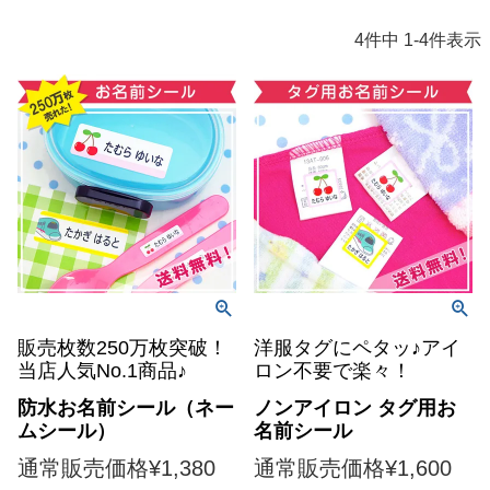
4
件中
1
-
4
件表示
販売枚数250万枚突破！
洋服タグにペタッ♪アイ
当店人気No.1商品♪
ロン不要で楽々！
防水お名前シール（ネー
ノンアイロン タグ用お
ムシール）
名前シール
通常販売価格
¥
1,380
通常販売価格
¥
1,600