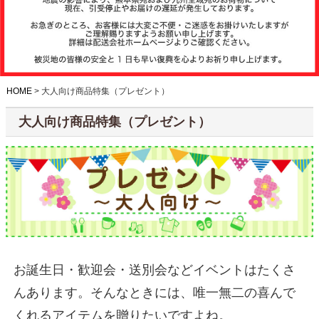
注文履歴
お支払いに
ついて
HOME
大人向け商品特集（プレゼント）
納期・発送
大人向け商品特集（プレゼント）
方法につい
て
よくある質
問
商品ガイド
お誕生日・歓迎会・送別会などイベントはたくさ
会社概要
んあります。そんなときには、唯一無二の喜んで
くれるアイテムを贈りたいですよね。