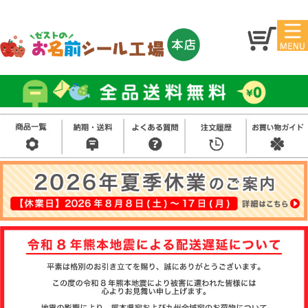
マイ
トッ
ペー
プ
ジ
お
名
アイ
前
ロン
シ
シー
ー
ル
お買
ス
ル
い得
タ
セッ
ン
ト
プ
そ
の
他