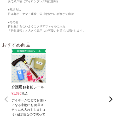
あて紙２枚（アイロンプレス時に使用）
■配送方法
日本郵便、ヤマト運輸、佐川急便のいずれかで出荷
■その他
折れ曲がらないようにクリアファイルに入れ、
「折曲厳禁」と大きく表示した可愛い封筒でお届けします。
おすすめ商品
介護用お名前シール
¥
1,380
税込
デイホームなどでお使い
になる小物にも 簡単ス
テキに名入れをしましょ
う♪ 耐水性なので洗って