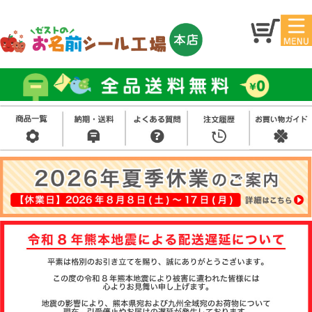
マイ
トッ
ペー
プ
ジ
アイ
お名
ロン
前シ
シー
ール
ル
お買
い得
スタ
セッ
ンプ
ト
その
他