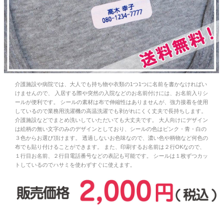
お問い合わせ
お客様へのお知
らせ
会員登録
介護施設や病院では、大人でも持ち物や衣類の1つ1つに名前を書かなければい
けませんので、 入居する際や突然の入院などのお名前付けには、お名前入りシ
ールが便利です。 シールの素材は布で伸縮性はありませんが、強力接着を使用
しているので業務用洗濯機の高温洗濯でも剥がれにくく丈夫で長持ちします。
介護施設などでまとめ洗いしていただいても大丈夫です。 大人向けにデザイン
は絵柄の無い文字のみのデザインとしており、シールの色はピンク・青・白の
３色からお選び頂けます。 透過しないお色味なので、濃い色や柄物など何色の
布でも貼り付けることができます。 また、印刷するお名前は２行OKなので、
１行目お名前、２行目電話番号などの表記も可能です。 シールは１枚ずつカッ
トしているのでハサミを使わずすぐに使えます。