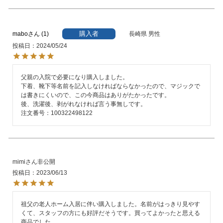
購入者
mabo
1
長崎県
男性
投稿日
2024/05/24
父親の入院で必要になり購入しました。

下着、靴下等名前を記入しなければならなかったので、マジックで
は書きにくいので、この今商品はありがたかったです。

後、洗濯後、剥がれなければ言う事無しです。

注文番号：100322498122
mimi
非公開
投稿日
2023/06/13
祖父の老人ホーム入居に伴い購入しました。名前がはっきり見やす
くて、スタッフの方にも好評だそうです。買ってよかったと思える
商品でした。