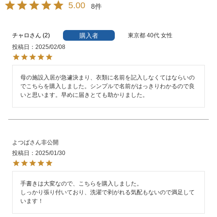
5.00
8
購入者
チャロ
2
東京都
40代
女性
投稿日
2025/02/08
母の施設入居が急遽決まり、衣類に名前を記入しなくてはならいの
でこちらを購入しました。シンプルで名前がはっきりわかるので良
いと思います。早めに届きとても助かりました。
よつば
非公開
投稿日
2025/01/30
手書きは大変なので、こちらを購入しました。

しっかり張り付いており、洗濯で剥がれる気配もないので満足して
います！