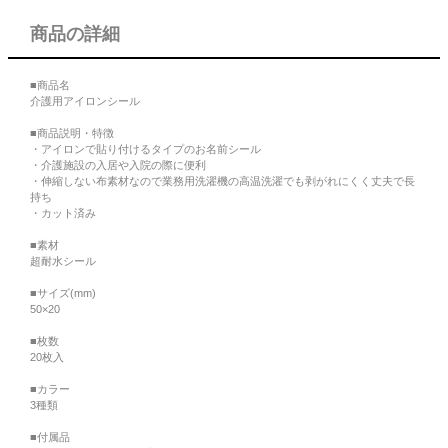
商品の詳細
■商品名
介護用アイロンシール
■商品説明・特徴
・アイロンで貼り付けるタイプのお名前シール
・介護施設の入居や入院の際に便利
・伸縮しない布素材なので業務用洗濯機の高温洗濯でも剥がれにくく丈夫で長
持ち
・カット済み
■素材
超耐水シール
■サイズ(mm)
50×20
■枚数
20枚入
■カラー
3種類
■付属品