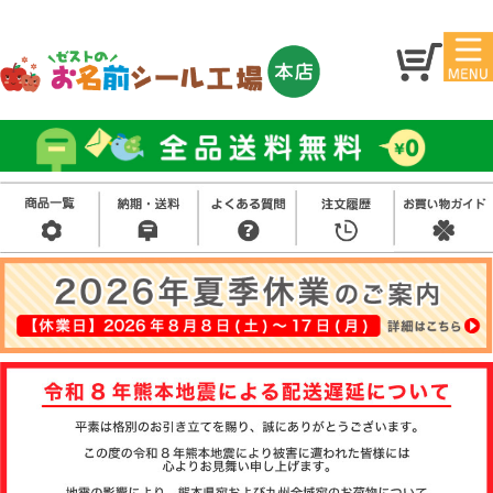
マイ
トッ
ペー
プ
ジ
お
名
アイ
前
ロン
シ
シー
ー
ル
お買
ス
ル
い得
タ
セッ
ン
ト
プ
そ
の
他