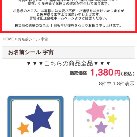
注文履歴
お支払いに
ついて
HOME
お名前シール 宇宙
納期・発送
お名前シール 宇宙
方法につい
て
▼▼▼こちらの商品全品▼▼▼
よくある質
問
8
件中
1
-
8
件表示
商品ガイド
会社概要