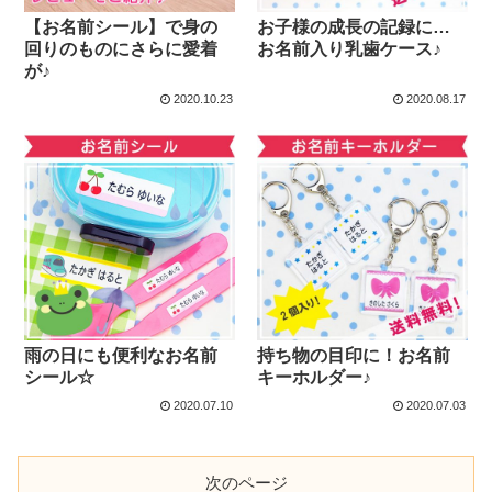
【お名前シール】で身の
お子様の成長の記録に…
回りのものにさらに愛着
お名前入り乳歯ケース♪
が♪
2020.10.23
2020.08.17
雨の日にも便利なお名前
持ち物の目印に！お名前
シール☆
キーホルダー♪
2020.07.10
2020.07.03
次のページ