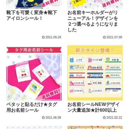
靴下を可愛く変身★靴下
お名前キーホルダーがリ
アイロンシール！
ニューアル！デザインを
２つ選べるようになりま
した
2021.09.29
2021.07.09
ペタッと貼るだけ★タグ
お名前シールNEWデザイ
用お名前シール
ン大量追加★計600以上
2021.06.08
2021.02.22