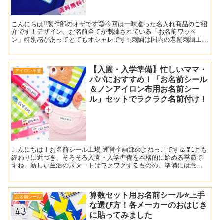
こんにちは!!製作部のオザです😄今回は一味違った名入れ商品のご紹
介です！デザイン、お名前全てが刺繍されている「お名前ワッペ
ン」特別感があってとてもオシャレです✨刺繍は国内の老舗刺繍工場
で1つ1つ丁寧に作られております！裏面には接着剤加工され...
【入園・入学準備】忙しいママ・
アイロン不要
パパにおすすめ！「お名前シール
＆ノンアイロン布用お名前シー
ル」セットでラクラク名前付け！
こんにちは！お名前シール工場 運営企画部のよねっこです🍙❣1月も
終わりに近づき、そろそろ入園・入学準備を本格的に始める季節で
すね。新しい生活のスタートはワクワクするものの、準備には意外
と時間がかかるもの…。特に、「持ち物への名前付け」は「何...
算数セット用お名前シール⭐上手
お名前シール
な選び方！各メーカーのおはじき
に貼ってみました