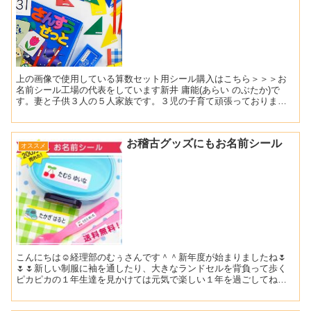
上の画像で使用している算数セット用シール購入はこちら＞＞＞お
名前シール工場の代表をしています新井 庸能(あらい のぶたか)で
す。妻と子供３人の５人家族です。３児の子育て頑張っております
(*^^*)入学準備で一番大変なのは算数セットへのお名前...
お稽古グッズにもお名前シール
オススメ
こんにちは☺経理部のむぅさんです＾＾新年度が始まりましたね🌷
🌷🌷新しい制服に袖を通したり、大きなランドセルを背負って歩く
ピカピカの１年生達を見かけては元気で楽しい１年を過ごしてねと
思う今日このごろです☺私の娘たちは１つずつ進級をしてそれぞ
れ...