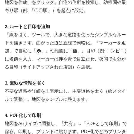
地図を作成」をクリック。自宅の住所を検索し、幼稚園や最
寄り駅（例: 「〇〇駅」）を起点に設定。
2. ルートと目印を追加
「線を引く」ツールで、大きな道路を使ったシンプルなルー
トを描きます。曲がった道は直線で簡略化。「マーカーを追
加」で自宅に「🏠」、幼稚園に「🏫」、目印（例: コンビニ）
に名前を入力。マーカーは赤や青で目立たせ、夜間でも分か
る目印（ライトアップされた店舗）を選択。
3. 無駄な情報を省く
不要な道路や詳細を非表示にし、主要道路を太く（線スタイ
ルで調整）。地図をシンプルに整えます。
4. PDF化して印刷
地図をA6サイズに調整し、「共有」→「PDFとして印刷」で
保存。印刷し、プリントに貼ります。PDF化でどのプリンタ