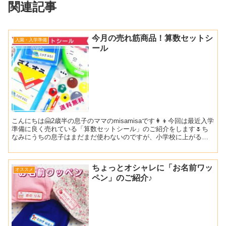
関連記事
今月の売れ筋商品！算数セットシ
入園・入学準備
ール
こんにちは🤗2歳半の息子のママのmisamisaです👩👦今回は最近入学
準備に良く売れている「算数セットシール」のご紹介をします🌷ち
なみにうちの息子はまだまだ使わないのですが、小学校に上がると
きは絶対に買おうと決めています！💪算数セットって自...
ちょっとオシャレに「お名前ワッ
オススメ
ペン」のご紹介♪