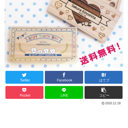
Twitter
Facebook
はてブ
Pocket
LINE
コピー
2020.12.18