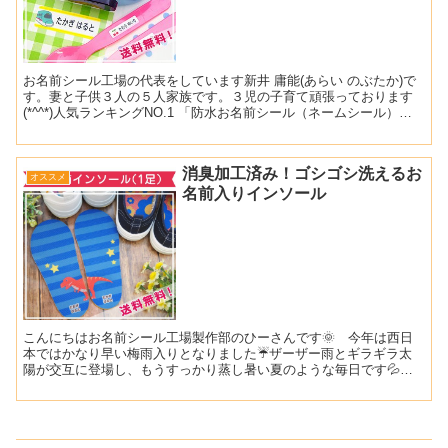
お名前シール工場の代表をしています新井 庸能(あらい のぶたか)で
す。妻と子供３人の５人家族です。３児の子育て頑張っております
(*^^*)人気ランキングNO.1 「防水お名前シール（ネームシール）」
の 防水・耐水機能をご紹介します🌞当店のお...
消臭加工済み！ゴシゴシ洗えるお
オススメ
名前入りインソール
こんにちはお名前シール工場製作部のひーさんです🌞 今年は西日
本ではかなり早い梅雨入りとなりました☔ザーザー雨とギラギラ太
陽が交互に登場し、もうすっかり蒸し暑い夏のような毎日です💦
小学１年生になった息子は、お天気関係無く外で遊びたい盛り🏃‍...