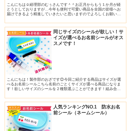
こんにちは☺経理部のむぅさんです＾＾お正月からもう１か月が経
とうとしておりますが…今年も便利で可愛い商品を全国の皆様へお
届けできるよう精進していきたいと思いますのでよろしくお願い致
します本日オススメしたい商品は絵柄が３つ選べるお名前シール
で...
同じサイズのシールが欲しい！サ
お名前シール
イズが選べるお名前シールがオス
スメです！
こんにちは！製作部のおざです😊今回ご紹介する商品はサイズが選
べるお名前シールこちら名前のごとくサイズが選べる商品になりま
す！欲しいサイズのシールを２種類選ぶことができます！組み合わ
せは10通り例えば大サイズのシールが多く必要という方は「大サ...
人気ランキングNO.1 防水お名
オススメ
前シール（ネームシール）