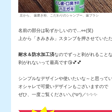
左から、 歯磨き粉、こだわりのシャンプー、歯ブラシ
名前の部分は恥ずかしいので…👀(笑)
上から「きみきみ」スタンプを押させていただ
耐水＆防水加工済
なのでずっと剥がれること
剥がれないって最高です😘💕💕
シンプルなデザインや使いたいな～と思って
オシャレで可愛いデザインもございますので
ぜひ、一度ご覧ください＼(^o^)／✨✨✨