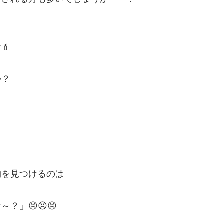
💄
か？
物を見つけるのは
」😣😣😣