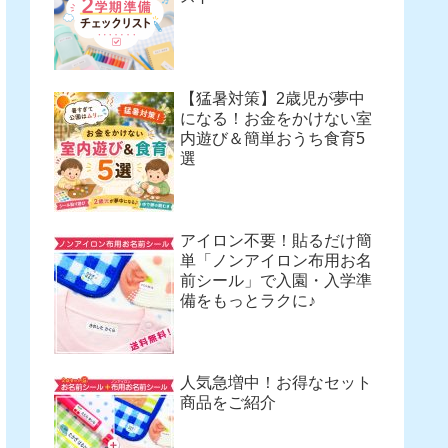
【猛暑対策】2歳児が夢中
になる！お金をかけない室
内遊び＆簡単おうち食育5
選
アイロン不要！貼るだけ簡
単「ノンアイロン布用お名
前シール」で入園・入学準
備をもっとラクに♪
人気急増中！お得なセット
商品をご紹介