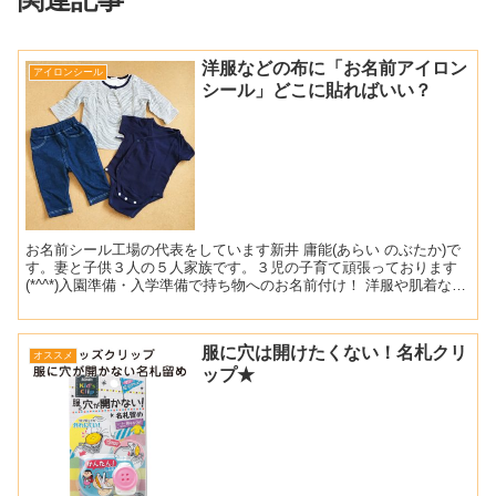
洋服などの布に「お名前アイロン
アイロンシール
シール」どこに貼ればいい？
お名前シール工場の代表をしています新井 庸能(あらい のぶたか)で
す。妻と子供３人の５人家族です。３児の子育て頑張っております
(*^^*)入園準備・入学準備で持ち物へのお名前付け！ 洋服や肌着な
ど、布製品へのお名前付けもたくさんありますよね...
服に穴は開けたくない！名札クリ
オススメ
ップ★