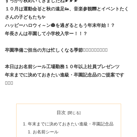
すっかり秋めいてきましたね🍂🍂🍂
１０月は運動会🥇と秋の遠足👟、音楽参観🎹とイベントたく
さんの子どもたち✨
ハッピーハロウィ～ン🎃を過ぎるともう年末年始！？
年長さんは卒園して小学校入学ー！！？
卒園準備ご担当の方は忙しくなる季節🏃🏻‍♀️🏃🏻‍♀️🏃🏻‍♀️
本日はお名前シール工場勤務１０年以上社員プレゼンツ
年末までに決めておきたい進級・卒園記念品のご提案です
🙋🏻‍♀️
目次
年末までに決めておきたい進級・卒園記念品
お名前シール