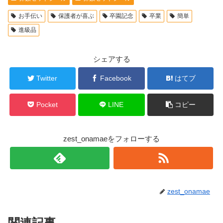
お手伝い
保護者が喜ぶ
卒園記念
卒業
簡単
進級品
シェアする
Twitter
Facebook
はてブ
Pocket
LINE
コピー
zest_onamaeをフォローする
zest_onamae
関連記事