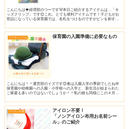
こんにちは🍁経理部のつーです🐻本日ご紹介するアイテムは…「キ
ッズクリップ」です😊これ、とても便利アイテムです！子どもがお
世話になっている保育園では、名札をつけるのですがピンを刺すた
め、いくつか服がダメになってしまいました＾＾；だましだまし
着...
保育園の入園準備に必要なもの
アイロンシール
こんにちは＾＾運営部のイズです😊春は入園入学の季節でしたね🌸
保育園や幼稚園への入園・小学校への入学と、新生活が始まられた
ご家庭も多いのではないでしょうか＾＾私の娘も同様にこの４月か
ら保育園に通い始め、３月は持ち物の買い出しに行ったりお名前
つ...
アイロン不要！
アイロン不要
「ノンアイロン布用お名前シー
ル」のご紹介