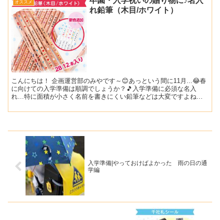
卒園・入学祝いの贈り物に♪名入
オススメ
れ鉛筆（木目/ホワイト）
こんにちは！ 企画運営部のみやです～😊あっという間に11月...😂春
に向けての入学準備は順調でしょうか？🎵入学準備に必須な名入
れ…特に面積が小さく名前を書きにくい鉛筆などは大変ですよね😖
そんな時のお助けアイテムが【名入れ鉛筆】です😊😊 当店...
入学準備|やっておけばよかった 雨の日の通
学編