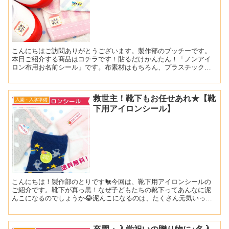
こんにちはご訪問ありがとうございます。製作部のブッチーです。
本日ご紹介する商品はコチラです！貼るだけかんたん！「ノンアイ
ロン布用お名前シール」です。布素材はもちろん、プラスチックや
陶器等にもアイロンなしで簡単に貼ることができるシールです。
保...
救世主！靴下もお任せあれ★【靴
入園・入学準備
下用アイロンシール】
こんにちは！製作部のとりです🐔今回は、靴下用アイロンシールの
ご紹介です。靴下が真っ黒！なぜ子どもたちの靴下ってあんなに泥
んこになるのでしょうか😂泥んこになるのは、たくさん元気いっぱ
いに遊んだ証拠ですね！でもママさん、パパさんには天敵の泥ん...