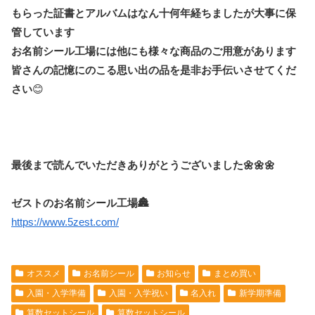
もらった証書とアルバムはなん十何年経ちましたが大事に保
管しています
お名前シール工場には他にも様々な商品のご用意があります
皆さんの記憶にのこる思い出の品を是非お手伝いさせてくだ
さい
😊
最後まで読んでいただきありがとうございました🌼🌼🌼
ゼストのお名前シール工場🏯
https://www.5zest.com/
オススメ
お名前シール
お知らせ
まとめ買い
入園・入学準備
入園・入学祝い
名入れ
新学期準備
算数セットシール
算数セットシール