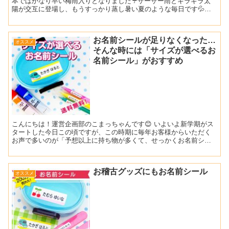
本ではかなり早い梅雨入りとなりました☔ザーザー雨とギラギラ太
陽が交互に登場し、もうすっかり蒸し暑い夏のような毎日です💦
小学１年生になった息子は、お天気関係無く外で遊びたい盛り🏃‍...
お名前シールが足りなくなった…
オススメ
そんな時には「サイズが選べるお
名前シール」がおすすめ
こんにちは！運営企画部のこまっちゃんです😊 いよいよ新学期がス
タートした今日この頃ですが、この時期に毎年お客様からいただく
お声で多いのが「予想以上に持ち物が多くて、せっかくお名前シー
ルを買ったのに足りなくなってしまった…」というご意見。。...
お稽古グッズにもお名前シール
オススメ