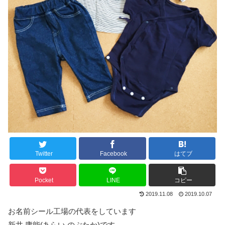
Twitter
Facebook
はてブ
Pocket
LINE
コピー
2019.11.08
2019.10.07
お名前シール工場の代表をしています
新井 庸能(あらい のぶたか)です。