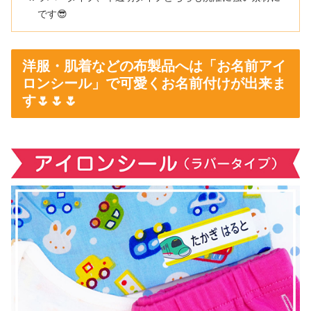
です😎
洋服・肌着などの布製品へは「お名前アイ
ロンシール」で可愛くお名前付けが出来ま
す🌷🌷🌷