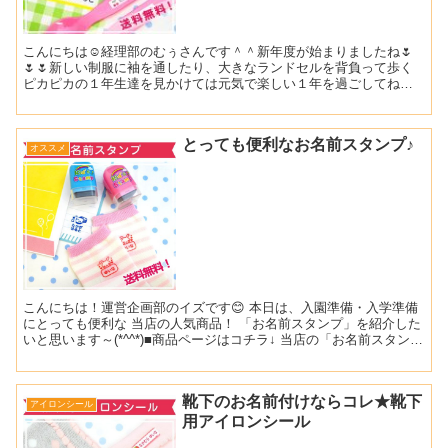
こんにちは☺経理部のむぅさんです＾＾新年度が始まりましたね🌷
🌷🌷新しい制服に袖を通したり、大きなランドセルを背負って歩く
ピカピカの１年生達を見かけては元気で楽しい１年を過ごしてねと
思う今日このごろです☺私の娘たちは１つずつ進級をしてそれぞ
れ...
とっても便利なお名前スタンプ♪
オススメ
こんにちは！運営企画部のイズです😊 本日は、入園準備・入学準備
にとっても便利な 当店の人気商品！ 「お名前スタンプ」を紹介した
いと思います～(*^^*)■商品ページはコチラ↓ 当店の「お名前スタン
プ」は、浸透印タイプなので朱肉やスタンプ...
靴下のお名前付けならコレ★靴下
アイロンシール
用アイロンシール