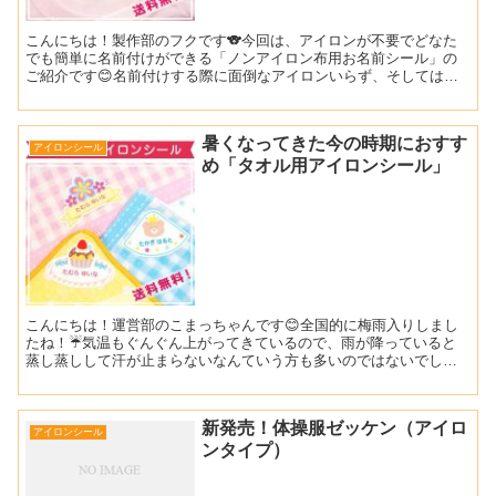
こんにちは！製作部のフクです🐨今回は、アイロンが不要でどなた
でも簡単に名前付けができる「ノンアイロン布用お名前シール」の
ご紹介です😊名前付けする際に面倒なアイロンいらず、そしてはが
れにくい！！そんな商品がこちらの「ノンアイロン布用お名前シ
ー...
暑くなってきた今の時期におすす
アイロンシール
め「タオル用アイロンシール」
こんにちは！運営部のこまっちゃんです😊全国的に梅雨入りしまし
たね！☔気温もぐんぐん上がってきているので、雨が降っていると
蒸し蒸しして汗が止まらないなんていう方も多いのではないでしょ
うか🥵今日はそんな梅雨時期からこれからの夏に向けたおすすめ
の...
新発売！体操服ゼッケン（アイロ
アイロンシール
ンタイプ）