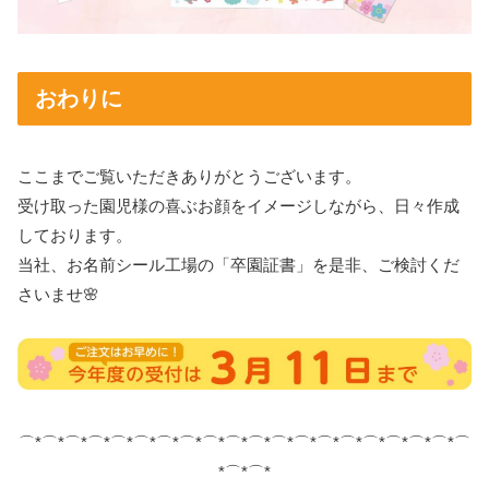
おわりに
ここまでご覧いただきありがとうございます。
受け取った園児様の喜ぶお顔をイメージしながら、日々作成
しております。
当社、お名前シール工場の「卒園証書」を是非、ご検討くだ
さいませ🌸
⌒*⌒*⌒*⌒*⌒*⌒*⌒*⌒*⌒*⌒*⌒*⌒*⌒*⌒*⌒*⌒*⌒*⌒*⌒*⌒
*⌒*⌒*