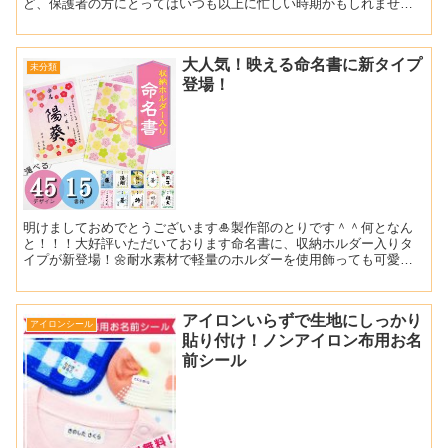
ど、保護者の方にとってはいつも以上に忙しい時期かもしれません
🫠そんな夏休みですが、実は2学期の準備を少しずつ進めておく絶
好...
大人気！映える命名書に新タイプ
未分類
登場！
明けましておめでとうございます🎍製作部のとりです＾＾何となん
と！！！大好評いただいております命名書に、収納ホルダー入りタ
イプが新登場！🌼耐水素材で軽量のホルダーを使用飾っても可愛
く、挟んだまま収納できるので、命名書を汚すこともない！！ 収
納...
アイロンいらずで生地にしっかり
アイロンシール
貼り付け！ノンアイロン布用お名
前シール