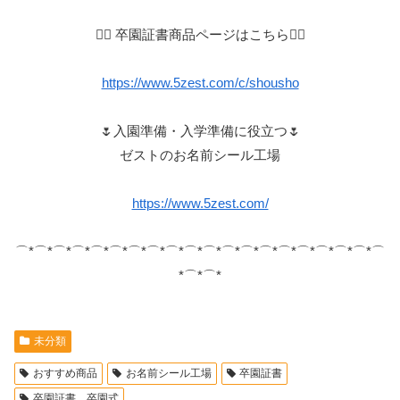
👇🏻 卒園証書商品ページはこちら👇🏻
https://www.5zest.com/c/shousho
🌷入園準備・入学準備に役立つ🌷
ゼストのお名前シール工場
https://www.5zest.com/
⌒*⌒*⌒*⌒*⌒*⌒*⌒*⌒*⌒*⌒*⌒*⌒*⌒*⌒*⌒*⌒*⌒*⌒*⌒*⌒
*⌒*⌒*
未分類
おすすめ商品
お名前シール工場
卒園証書
卒園証書 卒園式