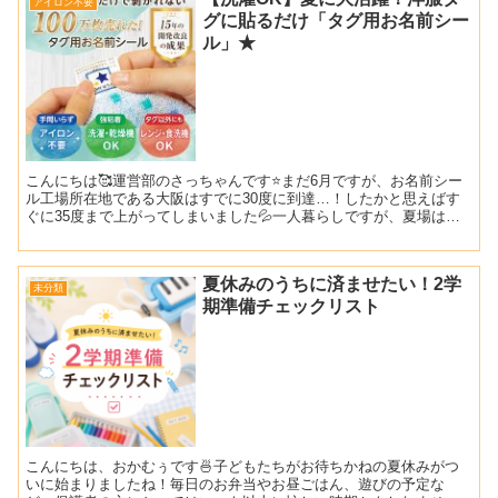
アイロン不要
グに貼るだけ「タグ用お名前シー
ル」★
こんにちは🥰運営部のさっちゃんです⭐まだ6月ですが、お名前シー
ル工場所在地である大阪はすでに30度に到達…！したかと思えばす
ぐに35度まで上がってしまいました💦一人暮らしですが、夏場は毎
日洗濯機を回して菌の繁殖対策をしています🦠笑汗をかきや...
夏休みのうちに済ませたい！2学
未分類
期準備チェックリスト
こんにちは、おかむぅです🍜子どもたちがお待ちかねの夏休みがつ
いに始まりましたね！毎日のお弁当やお昼ごはん、遊びの予定な