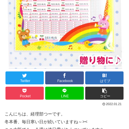
Twitter
Facebook
はてブ
Pocket
LINE
コピー
2022.01.21
こんにちは、経理部つーです。
冬本番、毎日寒い日が続いていますね～><