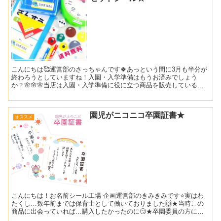
こんにちは🥰運営部のさっちゃんです🍀あっという間に3月も半分が
終わろうとしていますね！入園・入学準備はもうお済みでしょう
か？🌸🌸🌸当店は入園・入学準備に役に立つ商品を販売しているの
で、おすすめしたい商品がありすぎる～～～🤩！！！ですが、そ
ん...
園児がニコニコ卒園証書★
オススメ
こんにちは！お名前シール工場 企画運営部のきみきみです⭐実はわ
たくし…数年前までは保育士として働いておりました🙌★当時この
商品に出会っていれば…購入したかったのに🙄★卒園委員の方にオ
ススメしたのに🙄★幼稚園や保育園で働いている友人に教えた...