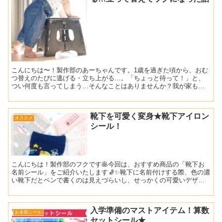
こんにちは〜！製作部のあーちゃんです。1歳を過ぎた頃から、おむ
つ替えのたびに逃げる・立ち上がる…。「ちょっと待って！」と、
つい何度も言ってしまう…そんなことはありませんか？我が家も、
「おむつを替えるよ」と言うと即逃走。追いかけっこが楽しいよ...
靴下を可愛く変身★靴下アイロン
オススメ
シール！
こんにちは！製作部のフクです🥞今回は、おすすめ商品の「靴下お
名前シール」をご紹介いたします🧦✨靴下に名前付けする際、色の濃
い靴下だとペンで書くのは見えづらいし、せっかくの可愛いデザイ
ンの靴下であればあまり手書きでは書きたくないですよね。。🙄...
入学準備のマストアイテム！算数
お名前シール
セットシール★