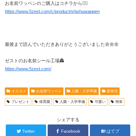
お名前ワッペンのご購入はコチラから👇🏻
https://www.5zest.com/c/product/shishuwappen
最後まで読んでいただきありがとうございました🌼🌼🌼
ゼストのお名前シール工場🏯
https://www.5zest.com/
オススメ
お名前ワッペン
入園・入学準備
新発売
プレゼント
保育園
入園・入学準備
可愛い
簡単
シェアする
Twitter
Facebook
はてブ