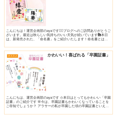
こんにちは！運営企画部のayaです🙋‍♀️ブログへのご訪問ありがとうご
ざいます。最近は秋らしい気持ちのいい天気が続いています🎑本日
は、新発売された、「命名書」をご紹介いたします！命名書とは？
赤ちゃんが産まれてから7日目の夜に行われるのが、「...
かわいい！喜ばれる「卒園証書」
オススメ
こんにちは、運営企画部のayaです ⛄本日はとってもかわいい「卒園
証書」のご紹介です 🌸今は、卒園証書もかわいくなっていることを
ご存知でしょうか？ アラサーの私が卒園した頃の卒園証書といえ
ば、ゴールド？おうど色？の模様が描かれたものでした。...