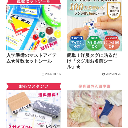
入学準備のマストアイテ
簡単！洋服タグに貼るだ
ム★算数セットシール
け「タグ用お名前シー
ル」★
2026.01.16
2025.09.26