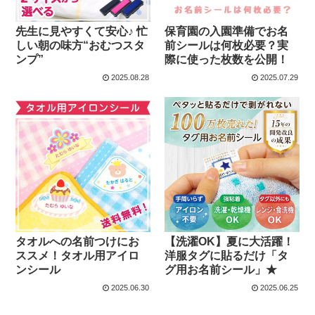
先生に見やすくて安心♪ 忙
保育園の入園準備でお名
しい朝の味方“おむつスタ
前シールは何枚必要？実
ンプ”
際に使った枚数を公開！
2025.08.28
2025.07.29
タオルへの名前つけにお
【洗濯OK】夏に大活躍！
ススメ！タオル用アイロ
洋服タグに貼るだけ「タ
ンシール
グ用お名前シール」★
2025.06.30
2025.06.25