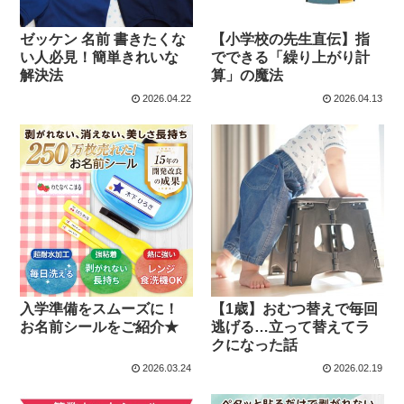
ゼッケン 名前 書きたくな
【小学校の先生直伝】指
い人必見！簡単きれいな
でできる「繰り上がり計
解決法
算」の魔法
2026.04.22
2026.04.13
入学準備をスムーズに！
【1歳】おむつ替えで毎回
お名前シールをご紹介★
逃げる…立って替えてラ
クになった話
2026.03.24
2026.02.19