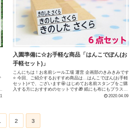
入園準備に☆お手軽な商品「はんこでぽん(お
手軽セット)」
こんにちは！お名前シール工場 運営 企画部のきみきみです
で
⭐ 今回、ご紹介するおすすめ商品は…はんこでぽん(お手軽
て
セット)⚡で、ございます🤩 はじめてお名前スタンプをご購
タ
入する方におすすめのセットです🎁 紙にも布にもプラスチ
ックにも押すこと...
21
2020.04.09
1
2
3