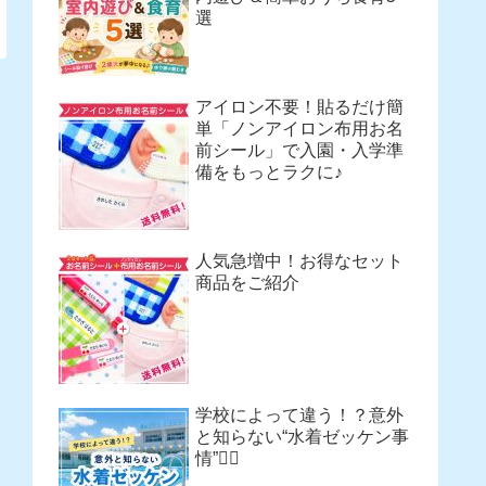
選
アイロン不要！貼るだけ簡
単「ノンアイロン布用お名
前シール」で入園・入学準
備をもっとラクに♪
人気急増中！お得なセット
商品をご紹介
学校によって違う！？意外
と知らない“水着ゼッケン事
情”🏊‍♀️