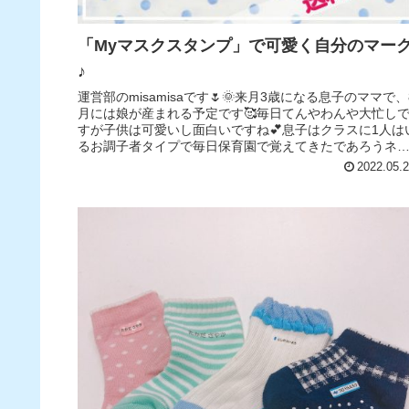
「Myマスクスタンプ」で可愛く自分のマー
♪
運営部のmisamisaです🌷🌞来月3歳になる息子のママで、
月には娘が産まれる予定です🥰毎日てんやわんや大忙し
すが子供は可愛いし面白いですね💕息子はクラスに1人は
るお調子者タイプで毎日保育園で覚えてきたであろうネ
を披露してくれます😂...
2022.05.