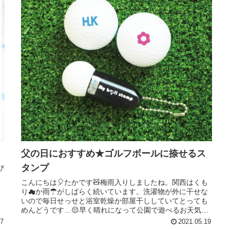
父の日におすすめ★ゴルフボールに捺せるス
タンプ
び
も
こんにちは🎈たかです🧸梅雨入りしましたね。関西はくも
こ
り☁か雨☂がしばらく続いています。洗濯物が外に干せな
、
いので毎日せっせと浴室乾燥か部屋干ししていてとっても
めんどうです…😔早く晴れになって公園で遊べるお天気に
なってほしいですね🙏梅雨に入ると...
17
2021.05.19