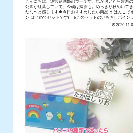
こんにちは、運営企画部のつーです。気が付いたら近所
公園が紅葉していて、今朝は鱗雲も。めっきり秋めいて
たな〜と感じます🍁今日おすすめしたい商品は はんこで
ン はじめてセットです(^^)/このセットのいちおしポイン
は汎用性の高さ！スタン...
2020.11.