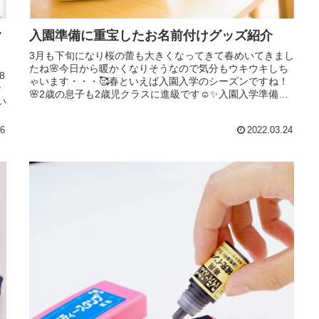
ク
入園準備に重宝したお名前付けグッズ紹介
3月も下旬になり桜の蕾も大きくなってきて春めいてきまし
たね🌸今日から暖かくなりそうなので気分もウキウキしち
8
ゃいます・・・🥰春といえば入園入学のシーズンですね！
で
🌸2歳の息子も2歳児クラスに進級です☺✨入園入学準備は
い
用意するものがたくさんあって...
タ
26
2022.03.24