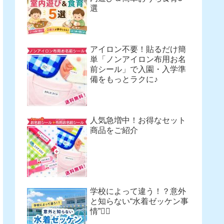
選
アイロン不要！貼るだけ簡
単「ノンアイロン布用お名
前シール」で入園・入学準
備をもっとラクに♪
人気急増中！お得なセット
商品をご紹介
学校によって違う！？意外
と知らない“水着ゼッケン事
情”🏊‍♀️