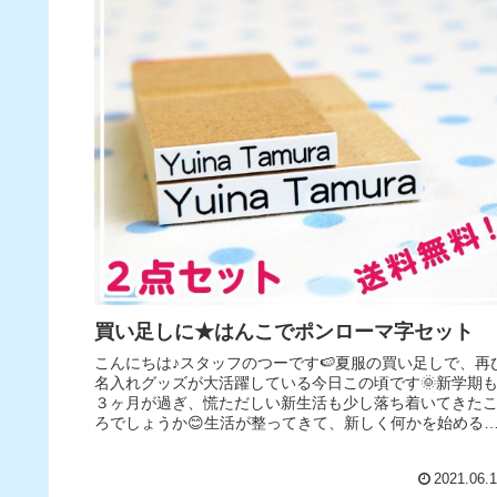
買い足しに★はんこでポンローマ字セット
こんにちは♪スタッフのつーです🍉夏服の買い足しで、再
名入れグッズが大活躍している今日この頃です🌞新学期
３ヶ月が過ぎ、慌ただしい新生活も少し落ち着いてきた
ろでしょうか😊生活が整ってきて、新しく何かを始める
なんてこともありますよね。例え...
2021.06.