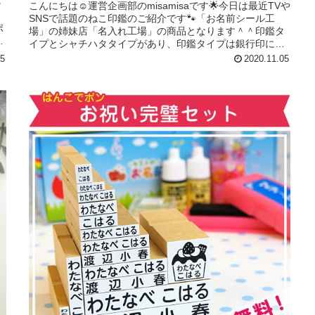
の
こんにちは☺運営企画部のmisamisaです🌟今日は最近TVや
き
SNSで話題のねこ印鑑のご紹介です🐾「お名前シール工
ポ
場」の姉妹店「名入れ工場」の商品となります＾＾印鑑タ
ト
イプとシャチハタタイプがあり、印鑑タイプは銀行印にも
使えます😄猫のイラスト...
05
2020.11.05