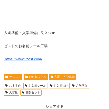
入園準備・入学準備に役立つ★
ゼストのお名前シール工場
https:/
/www.5zest.co
m/
オススメ
お名前シール
入園・入学準備
おすすめ
お名前シール
お名前つけ
入学準備
大容量
算数セット
シェアする