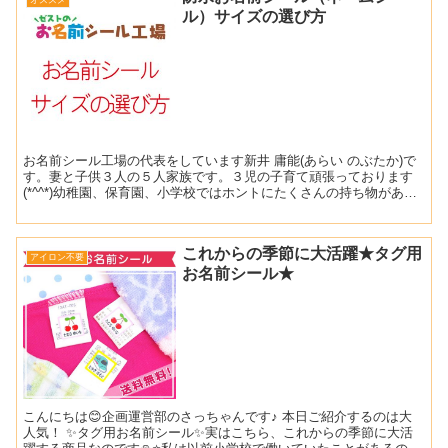
ル）サイズの選び方
お名前シール工場の代表をしています新井 庸能(あらい のぶたか)で
す。妻と子供３人の５人家族です。３児の子育て頑張っております
(*^^*)幼稚園、保育園、小学校ではホントにたくさんの持ち物があり
ます。大きいものから小さいものまで💦💦持ち物へ...
これからの季節に大活躍★タグ用
アイロン不要
お名前シール★
こんにちは😊企画運営部のさっちゃんです♪ 本日ご紹介するのは大
人気！ ✨タグ用お名前シール✨実はこちら、これからの季節に大活