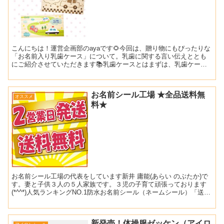
こんにちは！運営企画部のayaです🌻今回は、贈り物にもぴったりな
「お名前入り乳歯ケース」について。乳歯に関する言い伝えととも
にご紹介させていただきます📚乳歯ケースとはまずは、乳歯ケース
の役割から。永久歯への生え変わりの始まる6歳前後まで、ず...
お名前シール工場 ★全品送料無
オススメ
料★
お名前シール工場の代表をしています新井 庸能(あらい のぶたか)で
す。妻と子供３人の５人家族です。３児の子育て頑張っております
(*^^*)人気ランキングNO.1防水お名前シール（ネームシール）「送料
無料」で販売しております👑全国的に送料が大...
新発売！体操服ゼッケン（アイロ