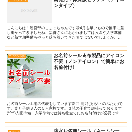
アイロンシール
ンタイプ）
こんにちは！運営部のこまっちゃんです😊4月も早いもので後半に差
し掛かってきましたね。親御さんにおかれましては入園や入学準備
など新学期準備もやっと落ち着いてきた頃ではないでしょうか。今
日は今の時期から5月のゴールデンウィーク頃にかけて毎年ご注...
お名前シール★布製品にアイロン
アイロン不要
不要（ノンアイロン）で簡単にお
名前付け!
お名前シール工場の代表をしています新井 庸能(あらい のぶたか)で
す。妻と子供３人の５人家族です。３児の子育て頑張っております
(*^^*)入園準備・入学準備では持ち物全てにお名前付けが必要です💦
洋服などの布製品へのお名前付けはお名前アイロン...
防水お名前シール（ネームシー
オススメ