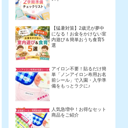
【猛暑対策】2歳児が夢中
になる！お金をかけない室
内遊び＆簡単おうち食育5
選
アイロン不要！貼るだけ簡
単「ノンアイロン布用お名
前シール」で入園・入学準
備をもっとラクに♪
人気急増中！お得なセット
商品をご紹介