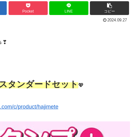
Pocket
LINE
コピー
2024.09.27
❣
スタンダードセット
💖
t.com/c/product/hajimete