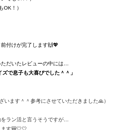
もOK！）
付けが完了します🙌💖
いただいたレビューの中には…
イズで息子も大喜びでした＾＾」
ざいます＾＾参考にさせていただきました🙏）
動をラン活と言うそうですが…
🎒🤍🤍