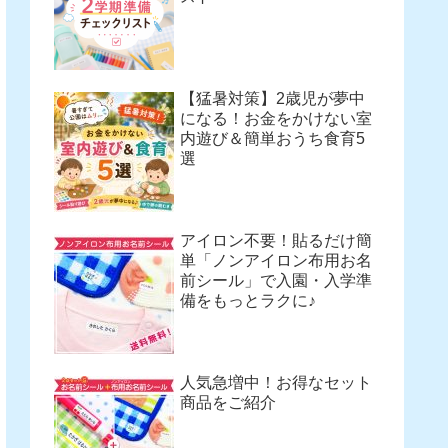
【猛暑対策】2歳児が夢中
になる！お金をかけない室
内遊び＆簡単おうち食育5
選
アイロン不要！貼るだけ簡
単「ノンアイロン布用お名
前シール」で入園・入学準
備をもっとラクに♪
人気急増中！お得なセット
商品をご紹介