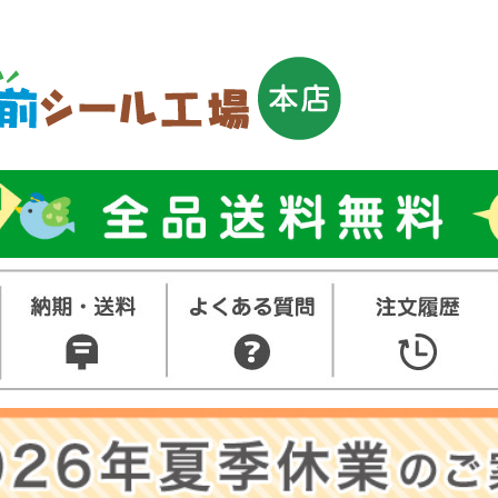
トップ
お名前シ
ル
お買い得
ット
その他