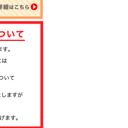
について
送方法について
質問
ド