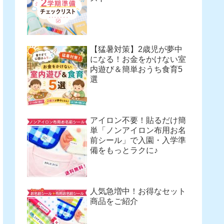
【猛暑対策】2歳児が夢中
になる！お金をかけない室
内遊び＆簡単おうち食育5
選
アイロン不要！貼るだけ簡
単「ノンアイロン布用お名
前シール」で入園・入学準
備をもっとラクに♪
人気急増中！お得なセット
商品をご紹介