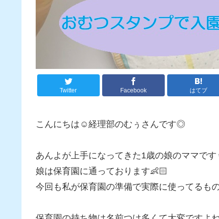
Twitter
Facebook
はてブ
こんにちは☺経理部のむぅさんです◎
あんよが上手になってきた1歳の娘のママです👩
娘は保育園に通っております👶🏻
今回も私が保育園の準備で実際に使ってるも
保育園の持ち物は名前つけ多くて大変ですよね