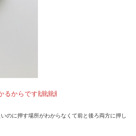
からです🙌🙌🙌
たいのに押す場所がわからなくて前と後ろ両方に押し