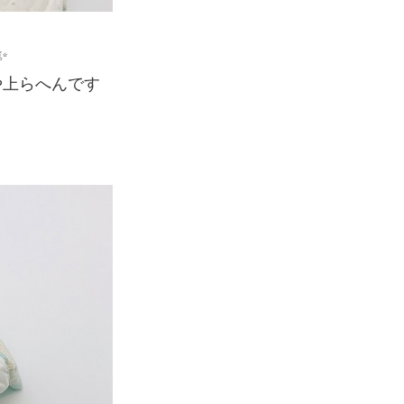
✨
や上らへんです