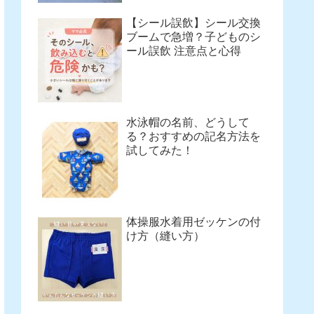
【シール誤飲】シール交換
ブームで急増？子どものシ
ール誤飲 注意点と心得
水泳帽の名前、どうして
る？おすすめの記名方法を
試してみた！
体操服水着用ゼッケンの付
け方（縫い方）