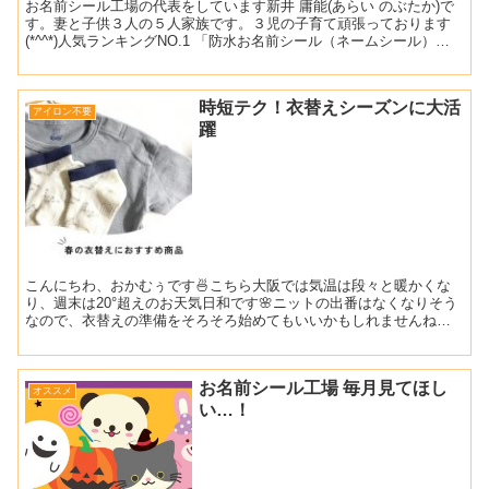
お名前シール工場の代表をしています新井 庸能(あらい のぶたか)で
す。妻と子供３人の５人家族です。３児の子育て頑張っております
(*^^*)人気ランキングNO.1 「防水お名前シール（ネームシール）」
の 防水・耐水機能をご紹介します🌞当店のお...
時短テク！衣替えシーズンに大活
アイロン不要
躍
こんにちわ、おかむぅです🍜こちら大阪では気温は段々と暖かくな
り、週末は20°超えのお天気日和です🌸ニットの出番はなくなりそう
なので、衣替えの準備をそろそろ始めてもいいかもしれませんね😊
今日は、忙しい方にぴったり！衣替えシーズンに使えるお洋服...
お名前シール工場 毎月見てほし
オススメ
い…！