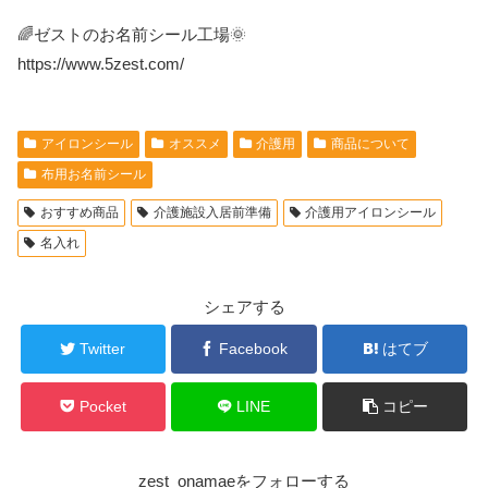
🌈ゼストのお名前シール工場🌞
https://www.5zest.com/
アイロンシール
オススメ
介護用
商品について
布用お名前シール
おすすめ商品
介護施設入居前準備
介護用アイロンシール
名入れ
シェアする
Twitter
Facebook
はてブ
Pocket
LINE
コピー
zest_onamaeをフォローする