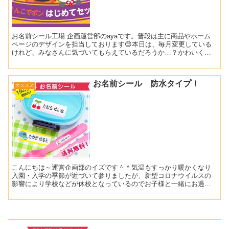
お名前シール工場 企画運営部のayaです。普段は主に商品やホーム
ページのデザインを担当しております😊本日は、毎月変更している
けれど、みなさんに気づいてもらえているだろうか…？かわいく作
っている（自画自賛）のだから、気づいてほしい…！というと...
お名前シール 防水タイプ！
オススメ
こんにちは～運営企画部のイズです＾＾気温もすっかり暖かくなり
入園・入学の季節が近づいて参りましたが、新型コロナウイルスの
影響により学校などが休校となっているのでお子様と一緒にお過ご
しのなか準備を進めるのは、とても大変かとお察しいたしま
す・・...