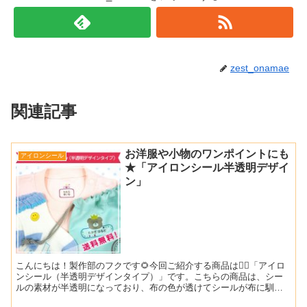
zest_onamae
関連記事
お洋服や小物のワンポイントにも
アイロンシール
★「アイロンシール半透明デザイ
ン」
こんにちは！製作部のフクです🌻今回ご紹介する商品は💁‍♀️「アイロ
ンシール（半透明デザインタイプ）」です。こちらの商品は、シー
ルの素材が半透明になっており、布の色が透けてシールが布に馴染
むので自然でキレイな仕上がりになります✨ハサミでちょき...