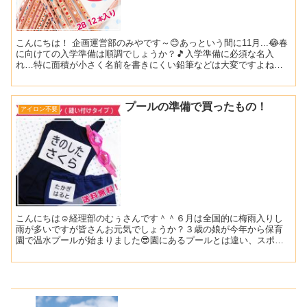
こんにちは！ 企画運営部のみやです～😊あっという間に11月...😂春
に向けての入学準備は順調でしょうか？🎵入学準備に必須な名入
れ…特に面積が小さく名前を書きにくい鉛筆などは大変ですよね😖
そんな時のお助けアイテムが【名入れ鉛筆】です😊😊 当店...
プールの準備で買ったもの！
アイロン不要
こんにちは☺経理部のむぅさんです＾＾６月は全国的に梅雨入りし
雨が多いですが皆さんお元気でしょうか？３歳の娘が今年から保育
園で温水プールが始まりました😎園にあるプールとは違い、スポー
ツセンターへバスで行って、プールの先生に泳ぎを教えてもらっ
て...