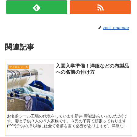
zest_onamae
関連記事
入園入学準備！洋服などの布製品
アイロンシール
への名前の付け方
お名前シール工場の代表をしています新井 庸能(あらい のぶたか)で
す。妻と子供３人の５人家族です。３児の子育て頑張っております
(*^^*)子供の持ち物には全て名前を書く必要がありますが、洋服など
の布製品へのお名前付けは難しいですよね＞＜手書...