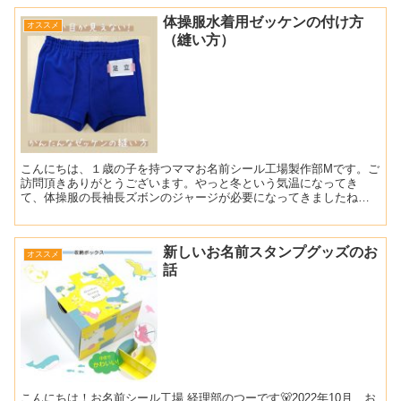
体操服水着用ゼッケンの付け方
オススメ
（縫い方）
こんにちは、１歳の子を持つママお名前シール工場製作部Mです。ご
訪問頂きありがとうございます。やっと冬という気温になってき
て、体操服の長袖長ズボンのジャージが必要になってきましたね⛄
今回は、体操服にぴったりの「ゼッケン」のご紹介とともに縫い
つ...
新しいお名前スタンプグッズのお
オススメ
話
こんにちは！お名前シール工場 経理部のつーです🐻2022年10月、お