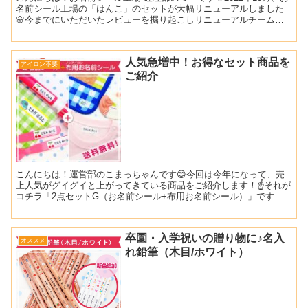
名前シール工場の「はんこ」のセットが大幅リニューアルしました
🌸今までにいただいたレビューを掘り起こしリニューアルチームで
考えに考え、たどり着いた自信作の「お名前スタンプ＆お...
人気急増中！お得なセット商品を
アイロン不要
ご紹介
こんにちは！運営部のこまっちゃんです😊今回は今年になって、売
上人気がグイグイと上がってきている商品をご紹介します！☝️それが
コチラ「2点セットG（お名前シール+布用お名前シール）」です🌈2
点セットGってどんな商品？2点セットGは、当店で圧倒...
卒園・入学祝いの贈り物に♪名入
オススメ
れ鉛筆（木目/ホワイト）