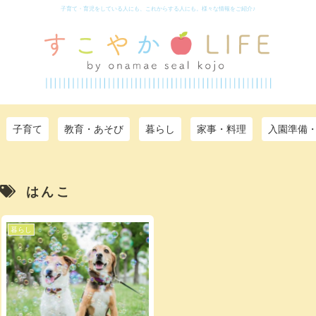
子育て・育児をしている人にも、これからする人にも。様々な情報をご紹介♪
子育て
教育・あそび
暮らし
家事・料理
入園準備
はんこ
暮らし