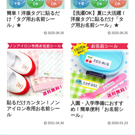
簡単！洋服タグに貼るだ
【洗濯OK】夏に大活躍！
け「タグ用お名前シー
洋服タグに貼るだけ「タ
ル」★
グ用お名前シール」★
2025.09.26
2025.06.25
貼るだけカンタン！ノン
入園・入学準備におすす
アイロン布用お名前シー
め！簡単便利「お名前シ
ル
ール」
2021.04.30
2020.01.23