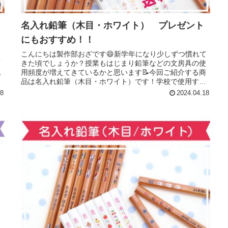
名入れ鉛筆（木目・ホワイト） プレゼント
にもおすすめ！！
し
こんにちは製作部おざです😄新学年になり少しずつ慣れて
頑
きた頃でしょうか？授業もはじまり鉛筆などの文房具の使
記
用頻度が増えてきているかと思います📝今回ご紹介する商
品は名入れ鉛筆（木目・ホワイト）です！学校で使用する
ものに名前を入れるのは必須！鉛筆...
28
2024.04.18