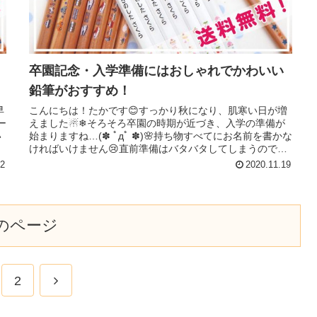
卒園記念・入学準備にはおしゃれでかわいい
鉛筆がおすすめ！
早
こんにちは！たかです😊すっかり秋になり、肌寒い日が増
ー
えました☃❄そろそろ卒園の時期が近づき、入学の準備が
い
始まりますね…(✽ ﾟдﾟ ✽)🌸持ち物すべてにお名前を書かな
は
ければいけません😢直前準備はバタバタしてしまうので、
早めにお名前付けしまし...
12
2020.11.19
のページ
2