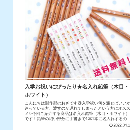
入学お祝いにぴったり★名入れ鉛筆（木目・
ホワイト）
こんにちは製作部のおざです😄入学祝い何を渡せばいい
迷っている方、渡すのが遅れてしまったという方にオス
メ✨今回ご紹介する商品は名入れ鉛筆（木目・ホワイト）
です！鉛筆の細い部分に手書きで1本1本に名入れするの
すごく面倒🤦‍♂️キレイに書け...
2022.04.