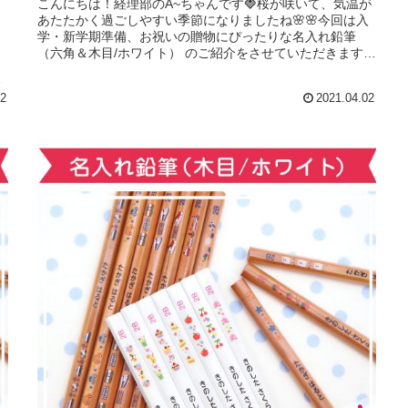
こんにちは！経理部のA~ちゃんです🍓桜が咲いて、気温が
あたたかく過ごしやすい季節になりましたね🌸🌸今回は入
名
学・新学期準備、お祝いの贈物にぴったりな名入れ鉛筆
う
（六角＆木目/ホワイト） のご紹介をさせていただきます
違
😸😸まずはパキッとしたカラー...
B
12
2021.04.02