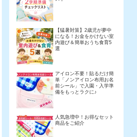
【猛暑対策】2歳児が夢中
になる！お金をかけない室
内遊び＆簡単おうち食育5
選
アイロン不要！貼るだけ簡
単「ノンアイロン布用お名
前シール」で入園・入学準
備をもっとラクに♪
人気急増中！お得なセット
商品をご紹介