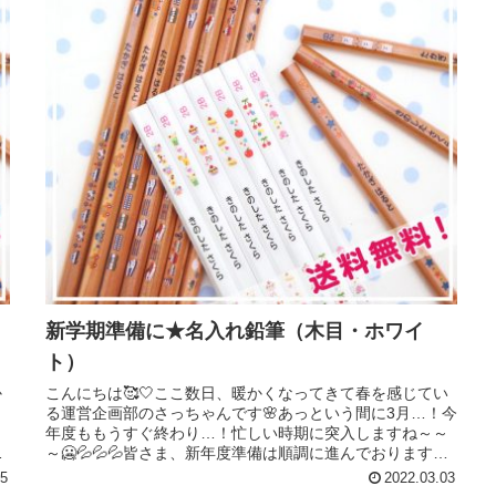
新学期準備に★名入れ鉛筆（木目・ホワイ
ト）
か
こんにちは🥰🤍ここ数日、暖かくなってきて春を感じてい
ス
る運営企画部のさっちゃんです🌸あっという間に3月…！今
年度ももうすぐ終わり…！忙しい時期に突入しますね～～
は
～🥶💦💦💦皆さま、新年度準備は順調に進んでおりますで
しょうか？＾＾*本日ご紹介する...
15
2022.03.03