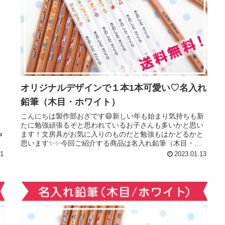
オリジナルデザインで１本1本可愛い♡名入れ
鉛筆（木目・ホワイト）
に
こんにちは製作部おざです😄新しい年も始まり気持ちも新
日
たに勉強頑張るぞと思われているお子さんも多いかと思い
✍
ます！文房具がお気に入りのものだと勉強もはかどるかと
予
思います✨✨今回ご紹介する商品は名入れ鉛筆（木目・ホ
ワイト）です！鉛筆の細い部分に手...
31
2023.01.13