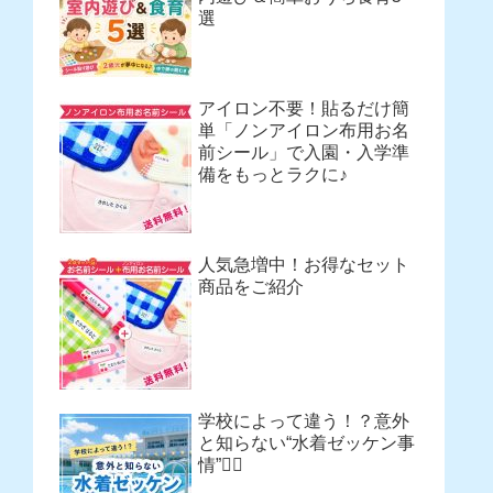
選
アイロン不要！貼るだけ簡
単「ノンアイロン布用お名
前シール」で入園・入学準
備をもっとラクに♪
人気急増中！お得なセット
商品をご紹介
学校によって違う！？意外
と知らない“水着ゼッケン事
情”🏊‍♀️