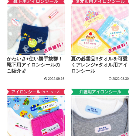
かわいさ+使い勝手抜群！
夏の必需品!!タオルを可愛
靴下用アイロンシールの
くアレンジ♥タオル用アイ
ご紹介🧦
ロンシール
2022.09.16
2022.08.30