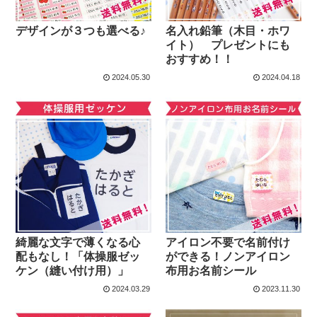
デザインが３つも選べる♪
名入れ鉛筆（木目・ホワ
イト） プレゼントにも
おすすめ！！
2024.05.30
2024.04.18
綺麗な文字で薄くなる心
アイロン不要で名前付け
配もなし！「体操服ゼッ
ができる！ノンアイロン
ケン（縫い付け用）」
布用お名前シール
2024.03.29
2023.11.30