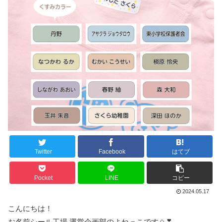
Twitter
Facebook
はてブ
Pocket
LINE
コピー
2024.05.17
こんにちは！
お名前シール工場 運営企画部のよねっこです🍙❣