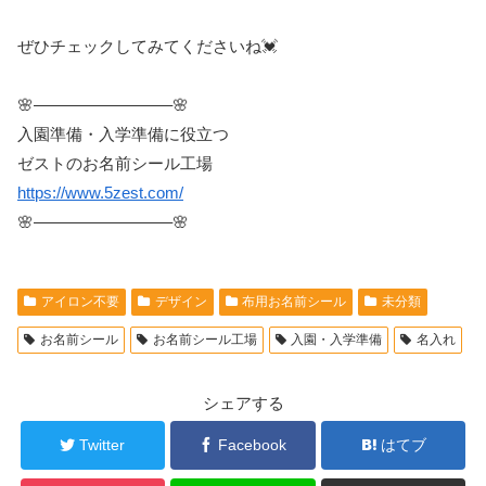
ぜひチェックしてみてくださいね💓
🌸————————–🌸
入園準備・入学準備に役立つ
ゼストのお名前シール工場
https://www.5zest.com/
🌸————————–🌸
アイロン不要
デザイン
布用お名前シール
未分類
お名前シール
お名前シール工場
入園・入学準備
名入れ
シェアする
Twitter
Facebook
はてブ