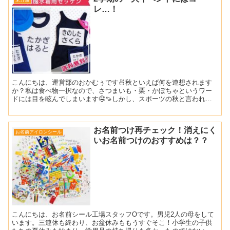
未分類
レ…！
こんにちは、運営部のおかむぅです🍜秋といえば何を連想されます
か？私は食べ物一択なので、さつまいも・栗・かぼちゃというワー
ドには目を眩んでしまいます🤤🍠しかし、スポーツの秋と言われる
この季節そうです、二学期といえば体育大会です！🤸🏻‍♂️そし...
お名前つけ再チェック！消えにく
お名前アイロンシール
いお名前つけのおすすめは？？
こんにちは、お名前シール工場スタッフOです。男児2人の母をして
います。三連休も終わり、お盆休みももうすぐそこ！小学生の子供