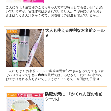
こんにちは！運営部のこまっちゃんです😊毎日とても暑い日々が続
いていますが、皆様体調は崩されていませんか？🥵特に小さなお子
さまはたくさん汗をかくので、お着替えの頻度も増えているかと思
います。今日はそんな今の時期にピッタリな商品をご紹介します...
大人も使える便利なお名前シール
オススメ
★
こんにちは！ お名前シール工場 企画運営部のきみきみです✨もうす
ぐハロウィンですね～🎃🎃🎃最近では、みなさんこだわりの仮装で
おでかけされる方も多いでしょうか＾＾？さて、今回はお子様向け
だと思われがち(？)なお名前シール…大人の活用方法をご紹...
防犯対策に！｢かくれんぼお名前
オススメ
シール｣