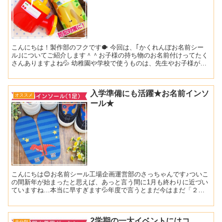
こんにちは！製作部のフクです🐡 今回は、｢かくれんぼお名前シー
ル｣についてご紹介します＾＾お子様の持ち物のお名前付けってたく
さんありますよね💦 幼稚園や学校で使うものは、先生やお子様がわ
かりやすいのが良いですが 外に持ち歩くもの・・・例えば...
入学準備にも活躍★お名前インソ
オススメ
ール★
こんにちは😊お名前シール工場企画運営部のさっちゃんです♪ついこ
の間新年が始まったと思えば、あっと言う間に1月も終わりに近づい
ていますね…本当に早すぎます💦年度で言うとまだ今はまだ「２０
１９年度」ということになりますが、「２０２０年度」の準備...
2学期の一大イベントにはコ