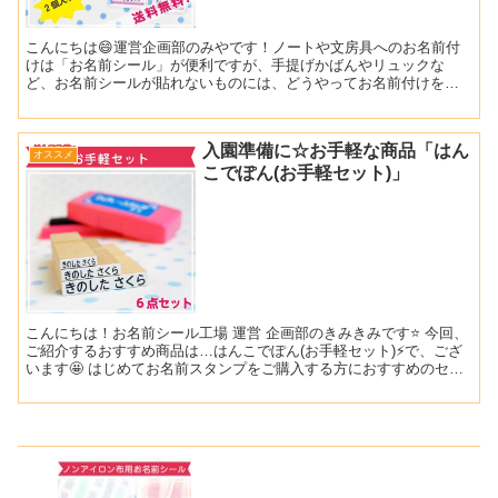
こんにちは😄運営企画部のみやです！ノートや文房具へのお名前付
けは「お名前シール」が便利ですが、手提げかばんやリュックな
ど、お名前シールが貼れないものには、どうやってお名前付けをす
るのか…そんなときは、お名前キーホルダーがピッタリ！！キーホ
ル...
入園準備に☆お手軽な商品「はん
オススメ
こでぽん(お手軽セット)」
こんにちは！お名前シール工場 運営 企画部のきみきみです⭐ 今回、
ご紹介するおすすめ商品は…はんこでぽん(お手軽セット)⚡で、ござ
います🤩 はじめてお名前スタンプをご購入する方におすすめのセッ
トです🎁 紙にも布にもプラスチックにも押すこと...