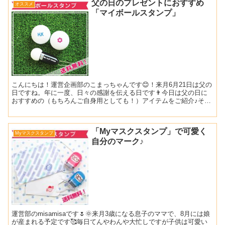
父の日のプレゼントにおすすめ
オススメ
「マイボールスタンプ」
こんにちは！運営企画部のこまっちゃんです😊！来月6月21日は父の
日ですね。年に一度、日々の感謝を伝える日です👨今日は父の日に
おすすめの（もちろんご自身用としても！）アイテムをご紹介♪それ
がこちら！「マイボールスタンプ」！！ゴルフボールにポン...
「Myマスクスタンプ」で可愛く
Myマスクスタンプ
自分のマーク♪
運営部のmisamisaです🌷🌞来月3歳になる息子のママで、8月には娘
が産まれる予定です🥰毎日てんやわんや大忙しですが子供は可愛い