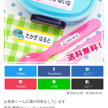
Twitter
Facebook
はてブ
Pocket
LINE
コピー
2019.11.08
2019.09.19
お名前シール工場の代表をしています
新井 庸能(あらい のぶたか)です。