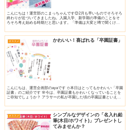
こんにちは！運営部のこまっちゃんです😊2月も早いものでそろそろ
終わりが近づいてきましたね。入園入学、新学期の準備のことをそ
ろそろ考え始める時期だと思います。「準備は大変と噂で聞くけ
ど、何を買ったらいいか決められない…」「お名前シールだけ買...
かわいい！喜ばれる「卒園証書」
オススメ
こんにちは、運営企画部のayaです ⛄本日はとってもかわいい「卒園
証書」のご紹介です 🌸今は、卒園証書もかわいくなっていることを
ご存知でしょうか？ アラサーの私が卒園した頃の卒園証書といえ
ば、ゴールド？おうど色？の模様が描かれたものでした。...
シンプルなデザインの「名入れ鉛
オススメ
筆(木目/ホワイト)」プレゼントし
てみませんか？