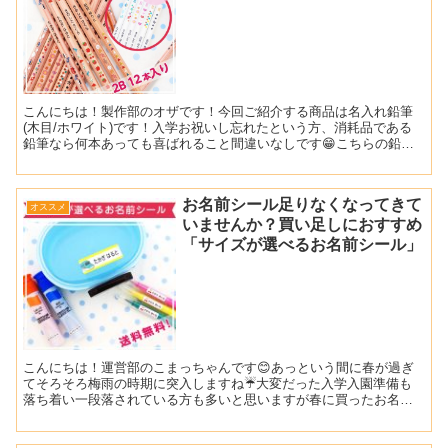
こんにちは！製作部のオザです！今回ご紹介する商品は名入れ鉛筆
(木目/ホワイト)です！入学お祝いし忘れたという方、消耗品である
鉛筆なら何本あっても喜ばれること間違いなしです😁こちらの鉛筆
多くの学校で指定されている2Bを採用しておりシンプルなデ...
お名前シール足りなくなってきて
オススメ
いませんか？買い足しにおすすめ
「サイズが選べるお名前シール」
こんにちは！運営部のこまっちゃんです😊あっという間に春が過ぎ
てそろそろ梅雨の時期に突入しますね☔️大変だった入学入園準備も
落ち着い一段落されている方も多いと思いますが春に買ったお名前
シール、残り少なくなってきていませんか…？新学期が始まって...