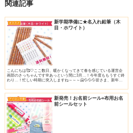
関連記事
新学期準備に★名入れ鉛筆（木
オススメ
目・ホワイト）
こんにちは🥰🤍ここ数日、暖かくなってきて春を感じている運営企
画部のさっちゃんです🌸あっという間に3月…！今年度ももうすぐ終
わり…！忙しい時期に突入しますね～～～🥶💦💦💦皆さま、新年度
準備は順調に進んでおりますでしょうか？＾＾*本日ご紹介する...
新発売！お名前シール+布用お名
アイロン不要
前シールセット