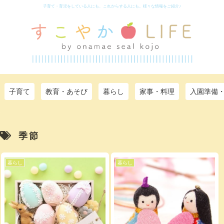
子育て・育児をしている人にも、これからする人にも。様々な情報をご紹介♪
子育て
教育・あそび
暮らし
家事・料理
入園準備
季節
暮らし
暮らし