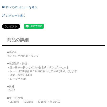
すべてのレビューを見る
レビューを書く
商品の詳細
■商品名
買い足し用お名前スタンプ
■商品説明・特徴
・使い勝手の良いサイズのお名前スタンプ2本セット
・セットは2種類ありご用途に合わせてお選びいただけます
・洗濯・水洗いもOK
・ローマ字可能
■素材
ゴム印
■サイズ(mm)
・LL 38×6 ・M 25×5 ・S 15×3 ・角 10×10