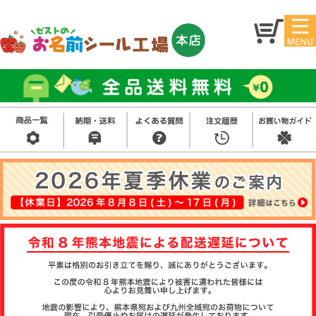
マイ
トッ
ペー
プ
ジ
アイ
お名
ロン
前シ
シー
ール
ル
お買
い得
スタ
セッ
ンプ
ト
その
他