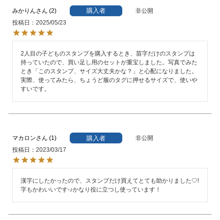
購入者
みかりん
2
非公開
投稿日
2025/05/23
2人目の子どものスタンプを購入するとき、苗字だけのスタンプは
持っていたので、買い足し用のセットが重宝しました。写真でみた
とき「このスタンプ、サイズ大丈夫かな？」と心配になりました。
実際、使ってみたら、ちょうど服のタグに押せるサイズで、使いや
すいです。
購入者
マカロン
1
非公開
投稿日
2023/03/17
漢字にしたかったので、スタンプだけ買えてとても助かりました♡!

字もかわいいです-♪︎かなり役に立つし使っています！