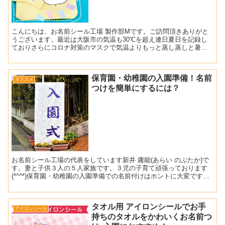
こんにちは、お名前シール工場 製作部Mです。ご訪問頂きありがと
うございます。最近は大阪市の気温も30℃を超え連日夏日を記録し
ておりさらにコロナ対策のマスクで気温よりもっと蒸し蒸しと暑く
感じます。例年であればそろそろ学校でプールの授業が開始さ...
保育園・幼稚園の入園準備！名前
オススメ
つけを簡単にするには？
お名前シール工場の代表をしています新井 庸能(あらい のぶたか)で
す。妻と子供３人の５人家族です。３児の子育て頑張っております
(*^^*)保育園・幼稚園の入園準備での名前付けはホントに大変です💦
うちの子供も３人とも０歳児から保育園に入れたの...
タオル用 アイロンシールでお手
アイロンシール
持ちのタオルをかわいくお名前つ