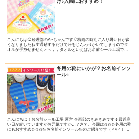
け♪入園におすすめ！
こんにちは😊経理部のA~ちゃんです🎈梅雨の時期に入り暑い日が多
くなりましたね🎐通勤するだけで汗をじんわりかいてしまうのでタ
オルが手放せません＞＜；；タオルといえばお名前シール工場では
お子さま向けの名入れアイテムでとてもかわいい商品を販売し...
冬用の靴にいかが？お名前インソ
オススメ
ール♪
こんにちは！お名前シール工場 運営 企画部のきみきみです🌷最近寒
い日が続いていますがお元気ですか…？さて、今回は⛄⛄⛄冬用の靴
にもおすすめ⛄⛄⛄👟お名前インソール👟のご紹介です（＾ν＾）ま
ずは絵合わせデザインから♪靴の左右がまだ分からないお...