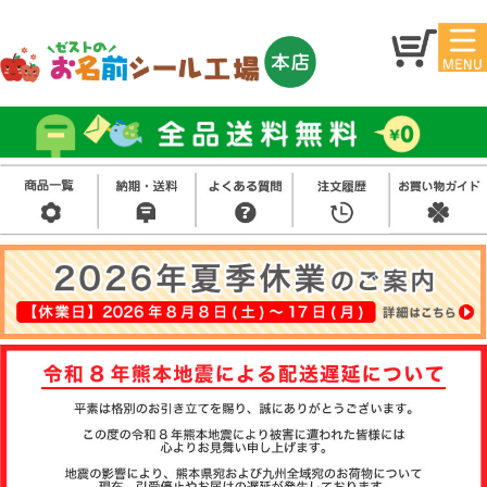
マイ
トッ
ペー
プ
ジ
アイ
お名
ロン
前シ
シー
ール
ル
お買
い得
スタ
セッ
ンプ
ト
その
他