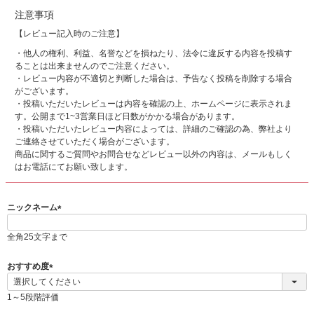
注意事項
【レビュー記入時のご注意】
・他人の権利、利益、名誉などを損ねたり、法令に違反する内容を投稿す
ることは出来ませんのでご注意ください。
・レビュー内容が不適切と判断した場合は、予告なく投稿を削除する場合
がございます。
・投稿いただいたレビューは内容を確認の上、ホームページに表示されま
す。公開まで1~3営業日ほど日数がかかる場合があります。
・投稿いただいたレビュー内容によっては、詳細のご確認の為、弊社より
ご連絡させていただく場合がございます。
商品に関するご質問やお問合せなどレビュー以外の内容は、メールもしく
はお電話にてお願い致します。
ニックネーム
(
必
全角25文字まで
須
)
おすすめ度
(
必
1～5段階評価
須