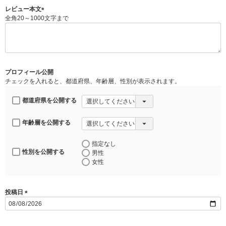
)
レビュー本文
全角20～1000文字まで
(
必
須
)
プロフィール公開
チェックを入れると、都道府県、年齢層、性別が表示されます。
都道府県を公開する
年齢層を公開する
指定なし
性別を公開する
男性
女性
投稿日
(
必
須