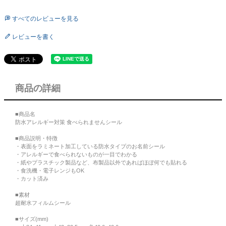
すべてのレビューを見る
レビューを書く
商品の詳細
■商品名
防水アレルギー対策 食べられませんシール
■商品説明・特徴
・表面をラミネート加工している防水タイプのお名前シール
・アレルギーで食べられないものが一目でわかる
・紙やプラスチック製品など、布製品以外であればほぼ何でも貼れる
・食洗機・電子レンジもOK
・カット済み
■素材
超耐水フィルムシール
■サイズ(mm)