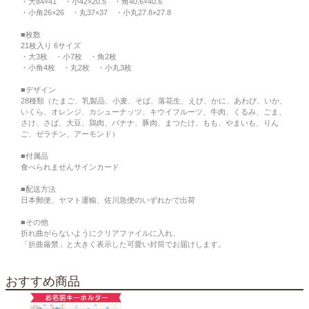
・大84×41 ・小42×20.5 ・角40.6×40.6
・小角26×26 ・丸37×37 ・小丸27.8×27.8
■枚数
21枚入り 6サイズ
・大3枚 ・小7枚 ・角2枚
・小角4枚 ・丸2枚 ・小丸3枚
■デザイン
28種類（たまご、乳製品、小麦、そば、落花生、えび、かに、あわび、いか、
いくら、オレンジ、カシューナッツ、キウイフルーツ、牛肉、くるみ、ごま、
さけ、さば、大豆、鶏肉、バナナ、豚肉、まつたけ、もも、やまいも、りん
ご、ゼラチン、アーモンド）
■付属品
食べられませんサインカード
■配送方法
日本郵便、ヤマト運輸、佐川急便のいずれかで出荷
■その他
折れ曲がらないようにクリアファイルに入れ、
「折曲厳禁」と大きく表示した可愛い封筒でお届けします。
おすすめ商品