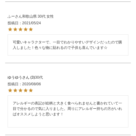
ふー
和歌山県
30代
女性
投稿日
2021/05/24
可愛いキャラクターで、一目でわかりやすいデザインだったので購
入しました！色々な物に貼れるので子供も喜んでいます☆
ゆうゆう
3
30代
投稿日
2020/08/06
アレルギーの表記が絵柄と大きく食べられませんと書かれていて一
目で分かるので気に入りました。周りにアレルギー持ちの方がいれ
ばオススメしようと思います！
