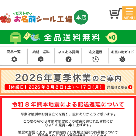
マイ
トッ
ペー
プ
ジ
アイ
お名
ロン
前シ
シー
ール
ル
お買
い得
スタ
セッ
ンプ
ト
その
他