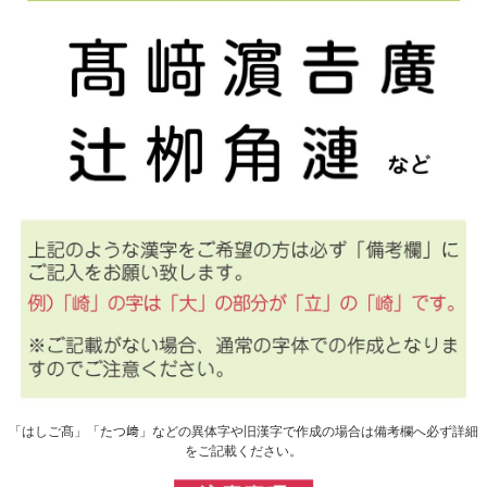
「はしご髙」「たつ﨑」などの異体字や旧漢字で作成の場合は備考欄へ必ず詳細
をご記載ください。