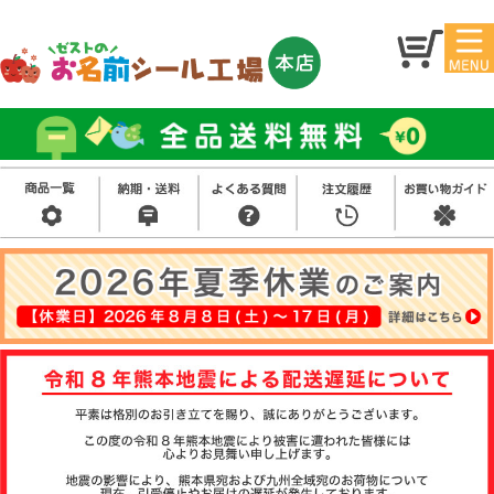
マイ
トッ
ペー
プ
ジ
アイ
お名
ロン
前シ
シー
ール
ル
お買
い得
スタ
セッ
ンプ
ト
その
他