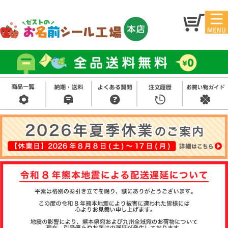
マイ
トッ
ペー
プ
ジ
アイ
お名
ロン
前シ
シー
ール
ル
お買
い得
スタ
セッ
ンプ
ト
その
他