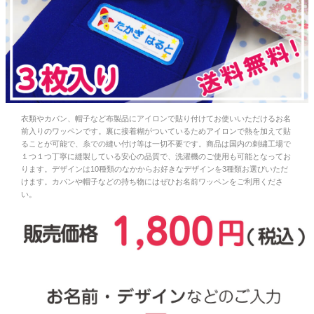
お問い合わせ
お客様へのお知
らせ
会員登録
衣類やカバン、帽子など布製品にアイロンで貼り付けてお使いいただけるお名
前入りのワッペンです。裏に接着糊がついているためアイロンで熱を加えて貼
ることが可能で、糸での縫い付け等は一切不要です。商品は国内の刺繍工場で
１つ１つ丁寧に縫製している安心の品質で、洗濯機のご使用も可能となってお
ります。デザインは10種類のなかからお好きなデザインを3種類お選びいただ
けます。カバンや帽子などの持ち物にはぜひお名前ワッペンをご利用くださ
い。