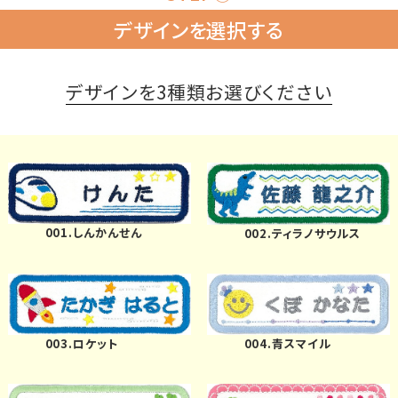
デザインを選択する
注文履歴
デザインを3種類お選びください
お支払いにつ
いて
納期・発送方法
について
よくある質問
001.しんかんせん
002.ティラノサウルス
商品ガイド
003.ロケット
004.青スマイル
会社概要