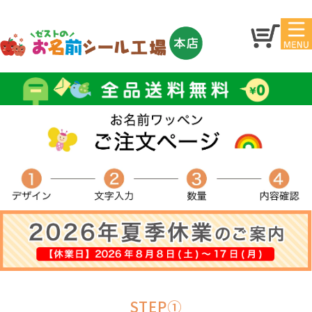
マイペ
トップ
ージ
アイ
お名
ロン
前シ
シー
ール
ル
お買
い得
スタ
セッ
ンプ
ト
その
他
STEP①