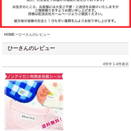
注文履歴
お支払いについ
て
HOME
ひーさんのレビュー
ひーさんのレビュー
納期・発送方法
について
4
件中
1
-
4
件表示
よくある質問
商品ガイド
会社概要