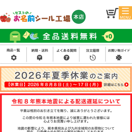
マイ
トッ
ペー
プ
ジ
アイ
お名
ロン
前シ
シー
ール
ル
お買
い得
スタ
セッ
ンプ
ト
その
他